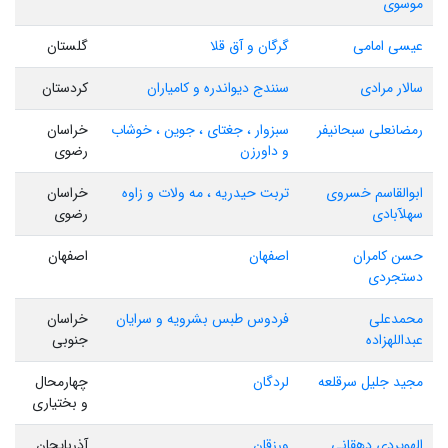
موسوی
عیسی امامی
گرگان و آق قلا
گلستان
سالار مرادی
سنندج دیواندره و کامیاران
کردستان
رمضانعلی سبحانیفر
سبزوار ، جغتای ، جوین ، خوشاب
خراسان
و داورزن
رضوی
ابوالقاسم خسروی
تربت حیدریه ، مه ولات و زاوه
خراسان
سهلآبادی
رضوی
حسن کامران
اصفهان
اصفهان
دستجردی
محمدعلی
فردوس طبس بشرویه و سرایان
خراسان
عبداللهزاده
جنوبی
مجید جلیل سرقلعه
لردگان
چهارمحال
و بختیاری
الهویردی دهقانی
ورزقان
آذربایجان