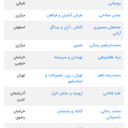
رومیانی
شرقی
عباس صلاحی
تفرش آشتیان و فراهان
مرکزی
عباسعلی منصوری
کاشان ، آران و بیدگل
اصفهان
آرانی
محمدابراهیم رضائی
خمین
مرکزی
مراد هاشمزهی
نهبندان و سربیشه
خراسان
جنوبی
محمدرضا باهنر
تهران ، ری ، شمیرانات و
تهران
اسلامشهر
عابد فتاحی
ارومیه و بخش انزل
آذربایجان
غربی
محمد رجائی
گناباد و بجستان
خراسان
باغسیائی
رضوی