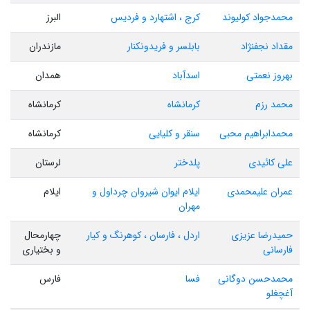
محمدجواد کولیوند
کرج ، اشتهارد و فردیس
البرز
مقداد نجفنژاد
بابلسر و فریدونکنار
مازندران
بهروز نعمتی
اسدآباد
همدان
محمد رزم
کرمانشاه
کرمانشاه
محمدابراهیم محبی
سنقر و کلیایی
کرمانشاه
علی کائیدی
پلدختر
لرستان
عمران علیمحمدی
ایلام ایوان شیروان چرداول و
ایلام
مهران
حمیدرضا عزیزی
اردل ، فارسان ، کوهرنگ و کیار
چهارمحال
فارسانی
و بختیاری
محمدحسن دوگانی
فسا
فارس
آغچغلو