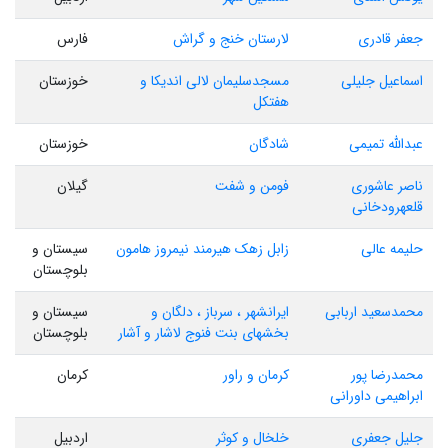
جعفر قادری
لارستان خنج و گراش
فارس
اسماعیل جلیلی
مسجدسلیمان لالی اندیکا و
خوزستان
هفتکل
عبدالله تمیمی
شادگان
خوزستان
ناصر عاشوری
فومن و شفت
گیلان
قلعهرودخانی
حلیمه عالی
زابل زهک هیرمند نیمروز هامون
سیستان و
بلوچستان
محمدسعید اربابی
ایرانشهر ، سرباز ، دلگان و
سیستان و
بخشهای بنت فنوج لاشار و آشار
بلوچستان
محمدرضا پور
کرمان و راور
کرمان
ابراهیمی داورانی
جلیل جعفری
خلخال و کوثر
اردبیل