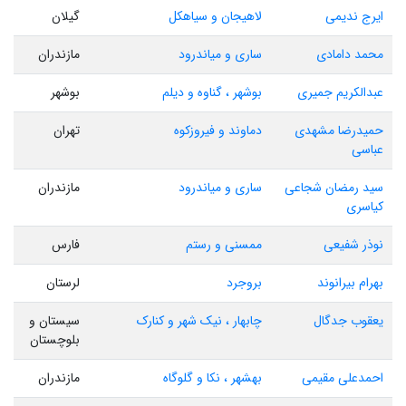
ایرج ندیمی
لاهیجان و سیاهکل
گیلان
محمد دامادی
ساری و میاندرود
مازندران
عبدالکریم جمیری
بوشهر ، گناوه و دیلم
بوشهر
حمیدرضا مشهدی
دماوند و فیروزکوه
تهران
عباسی
سید رمضان شجاعی
ساری و میاندرود
مازندران
کیاسری
نوذر شفیعی
ممسنی و رستم
فارس
بهرام بیرانوند
بروجرد
لرستان
یعقوب جدگال
چابهار ، نیک شهر و کنارک
سیستان و
بلوچستان
احمدعلی مقیمی
بهشهر ، نکا و گلوگاه
مازندران