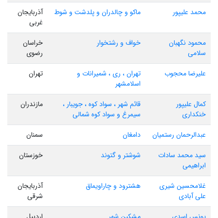
محمد علیپور
ماکو و چالدران و پلدشت و شوط
آذربایجان
غربی
محمود نگهبان
خواف و رشتخوار
خراسان
سلامی
رضوی
علیرضا محجوب
تهران ، ری ، شمیرانات و
تهران
اسلامشهر
کمال علیپور
قائم شهر ، سواد کوه ، جویبار ،
مازندران
خنکداری
سیمرغ و سواد کوه شمالی
عبدالرحمان رستمیان
دامغان
سمنان
سید محمد سادات
شوشتر و گتوند
خوزستان
ابراهیمی
غلامحسین شیری
هشترود و چاراویماق
آذربایجان
علی آبادی
شرقی
یونس اسدی
مشکین شهر
اردبیل