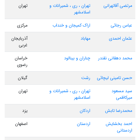
مرتضی آقاتهرانی
تهران ، ری ، شمیرانات و
تهران
اسلامشهر
عباس رجائی
اراک کمیجان و خنداب
مرکزی
عثمان احمدی
مهاباد
آذربایجان
غربی
محمد دهقانی نقندر
چناران و بینالود
خراسان
رضوی
حسن تامینی لیچائی
رشت
گیلان
سید مسعود
تهران ، ری ، شمیرانات و
تهران
میرکاظمی
اسلامشهر
محمدرضا تابش
اردکان
یزد
احمد بخشایش
اردستان
اصفهان
اردستانی