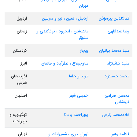
مهران
کمالالدین پیرمؤذن
اردبیل ، نمین ، نیر و سرعین
اردبیل
رضا عبداللهی
ماهنشان ، ایجرود ، بوغاکندی و
زنجان
قلتوق
سید محمد بیاتیان
بیجار
کردستان
مفید کیائینژاد
ساوجبلاغ ، نظرآباد و طالقان
البرز
محمد حسننژاد
مرند و جلفا
آذربایجان
شرقی
محسن صرامی
خمینی شهر
اصفهان
فروشانی
غلاممحمد زارعی
بویراحمد و دنا
کهگیلویه و
بویراحمد
فاطمه رهبر
تهران ، ری ، شمیرانات و
تهران