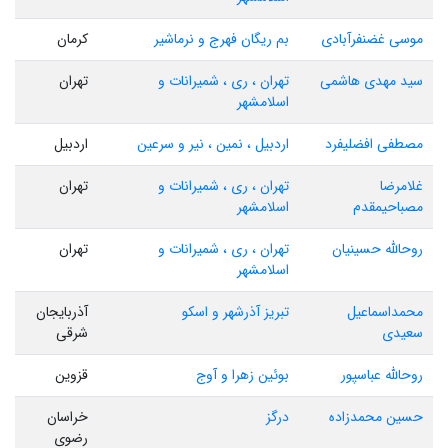
موسی غضنفرآبادی
بم ریگان فهرج و نرماشیر
کرمان
سید مهدی هاشمی
تهران ، ری ، شمیرانات و
تهران
اسلامشهر
مصطفی افضلیفرد
اردبیل ، نمین ، نیر و سرعین
اردبیل
غلامرضا
تهران ، ری ، شمیرانات و
تهران
مصباحیمقدم
اسلامشهر
روحالله حسینیان
تهران ، ری ، شمیرانات و
تهران
اسلامشهر
محمداسماعیل
تبریز آذرشهر و اسکو
آذربایجان
سعیدی
شرقی
روحالله عباسپور
بوئین زهرا و آوج
قزوین
حسین محمدزاده
درگز
خراسان
رضوی