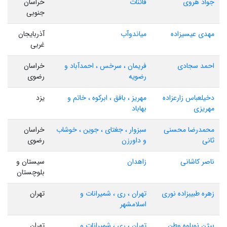
جواد هروی
قائنات
خراسان
جنوبی
مهدی عیسیزاده
میاندوآب
آذربایجان
غربی
احمد سجادی
فریمان ، سرخس ، احمدآباد و
خراسان
رضویه
رضوی
دخیلعباس زارعزاده
مهریز ، بافق ، ابرکوه ، خاتم و
یزد
مهریزی
بهاباد
محمدرضا محسنی
سبزوار ، جغتای ، جوین ، خوشاب
خراسان
ثانی
و داورزن
رضوی
ناصر کاشانی
زاهدان
سیستان و
بلوچستان
زهره طبیبزاده نوری
تهران ، ری ، شمیرانات و
تهران
اسلامشهر
بیژن نوباوه وطن
تهران ، ری ، شمیرانات و
تهران