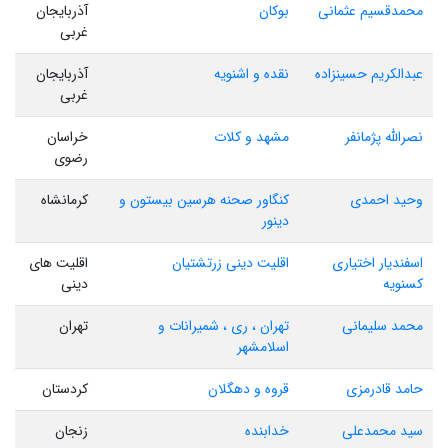
محمدقسیم عثمانی
بوکان
آذربایجان
غربی
عبدالکریم حسینزاده
نقده و اشنویه
آذربایجان
غربی
نصرالله پژمانفر
مشهد و کلات
خراسان
رضوی
وحید احمدی
کنگاور صحنه هرسین بیستون و
کرمانشاه
دینور
اسفندیار اختیاری
اقلیت دینی زرتشتیان
اقلیت های
کسنویه
دینی
محمد سلیمانی
تهران ، ری ، شمیرانات و
تهران
اسلامشهر
حامد قادرمزی
قروه و دهگلان
کردستان
سید محمدعلی
خدابنده
زنجان