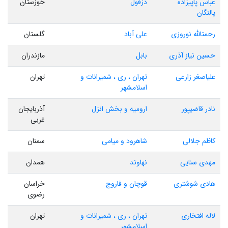
عباس پاپیزاده
دزفول
خوزستان
پالنگان
رحمتالله نوروزی
علی آباد
گلستان
حسین نیاز آذری
بابل
مازندران
علیاصغر زارعی
تهران ، ری ، شمیرانات و
تهران
اسلامشهر
نادر قاضیپور
ارومیه و بخش انزل
آذربایجان
غربی
کاظم جلالی
شاهرود و میامی
سمنان
مهدی سنایی
نهاوند
همدان
هادی شوشتری
قوچان و فاروج
خراسان
رضوی
لاله افتخاری
تهران ، ری ، شمیرانات و
تهران
اسلامشهر