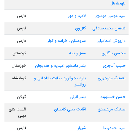
بنهخلخال
سید موسی موسوی
لامرد و مهر
فارس
شاهین محمدصادقی
کازرون
فارس
داریوش اسماعیلی
سروستان ، خرامه و کوار
فارس
محسن بیگلری
سقز و بانه
کردستان
حبیب آقاجری
بندر ماهشهر امیدیه و هندیجان
خوزستان
نعمتالله منوچهری
پاوه ، جوانرود ، ثلاث باباجانی و
کرمانشاه
روانسر
حسن خستهبند
بندر انزلی
گیلان
سیامک مرهصدق
اقلیت دینی کلیمیان
اقلیت های
دینی
سید احمدرضا
شیراز
فارس