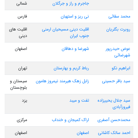
جاجرم و راز و جرگلان
شمالی
محمد سقائی
نی ریز و استهبان
فارس
روبرت بگلریان
اقلیت دینی مسیحیان ارمنی
اقلیت های
جنوب ایران
دینی
عوض حیدرپور
شهرضا و دهاقان
اصفهان
شهرضائی
ابراهیم نکو
رباط کریم و بهارستان
تهران
سید باقر حسینی
زابل زهک هیرمند نیمروز هامون
سیستان و
بلوچستان
سید جلال یحییزاده
تفت و میبد
یزد
فیروزآبادی
محمدحسن آصفری
اراک کمیجان و خنداب
مرکزی
احمد سالک کاشانی
اصفهان
اصفهان