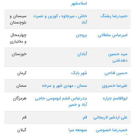
اسلامشهر
حمیدرضا پشنگ
خاش ، میرجاوه ، کورین و نصرت
سیستان و
آباد
بلوچستان
امیرعباس سلطانی
بروجن
چهارمحال
و بختیاری
سید حسین
آبادان
خوزستان
دهدشتی
حسین فتاحی
شهر بابک
کرمان
علیرضا خسروی
سمنان ، مهدی شهر و سرخه
سمنان
ابوالقاسم جراره
بندرعباس قشم ابوموسی حاجی
هرمزگان
آباد و خمیر
علی اردشیر لاریجانی
قم
قم
حمیدرضا خصوصی
صومعه سرا
گیلان