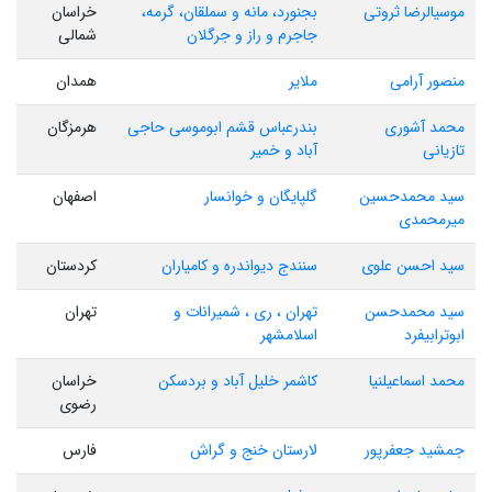
موسیالرضا ثروتی
بجنورد، مانه و سملقان، گرمه،
خراسان
جاجرم و راز و جرگلان
شمالی
منصور آرامی
ملایر
همدان
محمد آشوری
بندرعباس قشم ابوموسی حاجی
هرمزگان
تازیانی
آباد و خمیر
سید محمدحسین
گلپایگان و خوانسار
اصفهان
میرمحمدی
سید احسن علوی
سنندج دیواندره و کامیاران
کردستان
سید محمدحسن
تهران ، ری ، شمیرانات و
تهران
ابوترابیفرد
اسلامشهر
محمد اسماعیلنیا
کاشمر خلیل آباد و بردسکن
خراسان
رضوی
جمشید جعفرپور
لارستان خنج و گراش
فارس