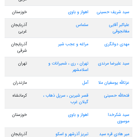
سید شریف حسینی
اهواز و باوی
خوزستان
علیاکبر آقایی
سلماس
آذربایجان
مغانجوقی
غربی
مهدی دواتگری
مراغه و عجب شیر
آذربایجان
شرقی
سید علیرضا مرندی
تهران ، ری ، شمیرانات و
تهران
اسلامشهر
عزتالله یوسفیان ملا
آمل
مازندران
فتحالله حسینی
قصر شیرین ، سرپل ذهاب ،
کرمانشاه
گیلان غرب
سید شکرخدا
اهواز و باوی
خوزستان
موسوی
میر هادی قره سید
تبریز آذرشهر و اسکو
آذربایجان