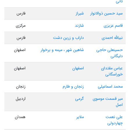
ثانی
سید حسین ذوالانوار
شیراز
فارس
قاسم عزیزی
شازند
مرکزی
نبیالله احمدی
داراب و زرین دشت
فارس
حسینعلی حاجی
شاهین شهر ، میمه و برخوار
اصفهان
دلیگانی
عباس مقتدای
اصفهان
اصفهان
خوراسگانی
محمد اسماعیلی
زنجان و طارم
زنجان
میر قسمت موسوی
گرمی
اردبیل
اصل
علی نعمت
ملایر
همدان
چهاردولی