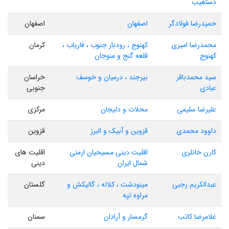
دستغیب
حمیدرضا فولادگر
اصفهان
اصفهان
محمدرضا امیری
کهنوج ، رودبار جنوب ، فاریاب ،
کرمان
کهنوج
قلعه گنج و منوجان
سید محمدباقر
بیرجند ، درمیان و خوسف
خراسان
عبادی
جنوبی
علیرضا سلیمی
محلات و دلیجان
مرکزی
داوود محمدی
قزوین و آبیک و البرز
قزوین
کارن خانلری
اقلیت دینی مسیحیان ارمنی
اقلیت های
شمال ایران
دینی
عبدالکریم رجبی
مینودشت ، کلاله ، گالیکش و
گلستان
مراوه تپه
غلامرضا کاتب
گرمسار و آرادان
سمنان