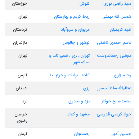
سید راضی نوری
شوش
خوزستان
شمس الله بهمئی
رباط کریم و بهارستان
تهران
امید کریمیان
مریوان و سروآباد
کردستان
قاسم احمدی لاشکی
نوشهر و چالوس
مازندران
مجتبی رحماندوست
تهران ، ری ، شمیرانات و
تهران
اسلامشهر
رحیم زارع
آباده ، بوانات و خرم بید
فارس
عطاءالله سلطانیصبور
رزن
همدان
محمدصالح جوکار
یزد و صدوق
یزد
جواد کریمی قدوسی
مشهد و کلات
خراسان
رضوی
حسین آذین
رفسنجان
کرمان