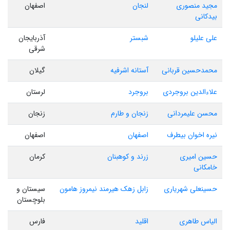
مجید منصوری
لنجان
اصفهان
بیدکانی
علی علیلو
شبستر
آذربایجان
شرقی
محمدحسین قربانی
آستانه اشرفیه
گیلان
علاءالدین بروجردی
بروجرد
لرستان
محسن علیمردانی
زنجان و طارم
زنجان
نیره اخوان بیطرف
اصفهان
اصفهان
حسین امیری
زرند و کوهبنان
کرمان
خامکانی
حسینعلی شهریاری
زابل زهک هیرمند نیمروز هامون
سیستان و
بلوچستان
الیاس طاهری
اقلید
فارس