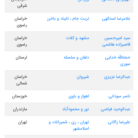
شرقی
غلامرضا اسدالهی
تربت جام ، تایباد و باخرز
خراسان
رضوی
سید امیرحسین
مشهد و کلات
خراسان
قاضیزاده هاشمی
رضوی
حجتالله خدایی
دلفان و سلسله
لرستان
سوری
عبدالرضا عزیزی
شیروان
خراسان
شمالی
ناصر سودانی
اهواز و باوی
خوزستان
عبدالوحید فیاضی
نور و محمودآباد
مازندران
علیرضا زاکانی
تهران ، ری ، شمیرانات و
تهران
اسلامشهر