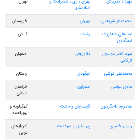
مهرداد بذرپاش
تهران ، ری ، شمیرانات و
تهران
اسلامشهر
محمدباقر شریعتی
بهبهان
خوزستان
غلامعلی جعفرزاده
رشت
گیلان
ایمنآبادی
سید ناصر موسوی
فلاورجان
اصفهان
لارگانی
محمدتقی توکلی
الیگودرز
لرستان
هادی قوامی
اسفراین
خراسان
شمالی
غلامرضا تاجگردون
گچساران و باشت
کهگیلویه و
بویراحمد
رسول خضری
پیرانشهر و سردشت
آذربایجان
غربی