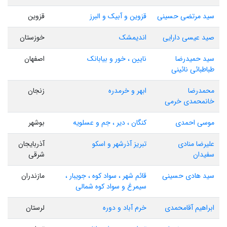
سید مرتضی حسینی
قزوین و آبیک و البرز
قزوین
صید عیسی دارایی
اندیمشک
خوزستان
سید حمیدرضا
نایین ، خور و بیابانک
اصفهان
طباطبائی نائینی
محمدرضا
ابهر و خرمدره
زنجان
خانمحمدی خرمی
موسی احمدی
کنگان ، دیر ، جم و عسلویه
بوشهر
علیرضا منادی
تبریز آذرشهر و اسکو
آذربایجان
سفیدان
شرقی
سید هادی حسینی
قائم شهر ، سواد کوه ، جویبار ،
مازندران
سیمرغ و سواد کوه شمالی
ابراهیم آقامحمدی
خرم آباد و دوره
لرستان