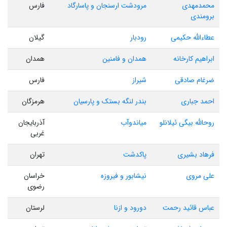
محمدمهدی
مرودشت ارسنجان و پاسارگاد
فارس
برومندی
عطاءالله حکیمی
رودبار
گیلان
ابراهیم کارخانه
همدان و فامنین
همدان
ضرغام صادقی
شیراز
فارس
احمد جباری
بندر لنگه بستک و پارسیان
هرمزگان
روحالله بیگی ئیلانلو
میاندوآب
آذربایجان
غربی
فرهاد بشیری
پاکدشت
تهران
علی مروی
نیشابور و فیروزه
خراسان
رضوی
عباس قائید رحمت
دورود و ازنا
لرستان