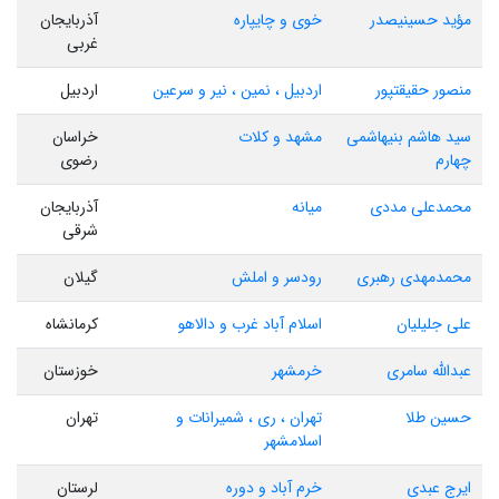
مؤید حسینیصدر
خوی و چایپاره
آذربایجان
غربی
منصور حقیقتپور
اردبیل ، نمین ، نیر و سرعین
اردبیل
سید هاشم بنیهاشمی
مشهد و کلات
خراسان
چهارم
رضوی
محمدعلی مددی
میانه
آذربایجان
شرقی
محمدمهدی رهبری
رودسر و املش
گیلان
علی جلیلیان
اسلام آباد غرب و دالاهو
کرمانشاه
عبدالله سامری
خرمشهر
خوزستان
حسین طلا
تهران ، ری ، شمیرانات و
تهران
اسلامشهر
ایرج عبدی
خرم آباد و دوره
لرستان