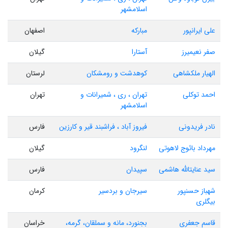
اسلامشهر
علی ایرانپور
مبارکه
اصفهان
صفر نعیمیرز
آستارا
گیلان
الهیار ملکشاهی
کوهدشت و رومشکان
لرستان
احمد توکلی
تهران ، ری ، شمیرانات و
تهران
اسلامشهر
نادر فریدونی
فیروز آباد ، فراشبند قیر و کارزین
فارس
مهرداد بائوج لاهوتی
لنگرود
گیلان
سید عنایتالله هاشمی
سپیدان
فارس
شهباز حسنپور
سیرجان و بردسیر
کرمان
بیگلری
قاسم جعفری
بجنورد، مانه و سملقان، گرمه،
خراسان