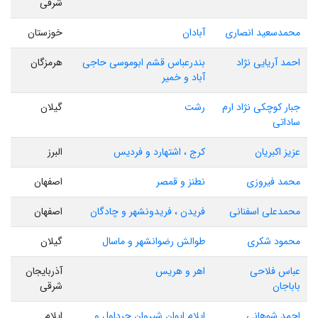
شرقی
محمدسعید انصاری
آبادان
خوزستان
احمد آریایی نژاد
بندرعباس قشم ابوموسی حاجی
هرمزگان
آباد و خمیر
جبار کوچکی نژاد ارم
رشت
گیلان
ساداتی
عزیز اکبریان
کرج ، اشتهارد و فردیس
البرز
محمد فیروزی
نطنز و قمصر
اصفهان
محمدعلی اسفنانی
فریدن ، فریدونشهر و چادگان
اصفهان
محمود شکری
طوالش رضوانشهر و ماسال
گیلان
عباس فلاحی
اهر و هریس
آذربایجان
باباجان
شرقی
احمد شوهانی
ایلام ایوان شیروان چرداول و
ایلام