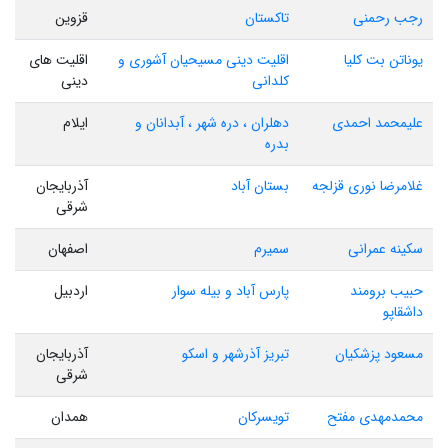
رجب رحمنی
تاکستان
قزوین
یوناتن بت کلیا
اقلیت دینی مسیحیان آشوری و
اقلیت های
کلدانی
دینی
علیمحمد احمدی
دهلران ، دره شهر ، آبدانان و
ایلام
بدره
غلامرضا نوری قزلجه
بستان آباد
آذربایجان
شرقی
سکینه عمرانی
سمیرم
اصفهان
حبیب برومند
پارس آباد و بیله سوار
اردبیل
داشقاپو
مسعود پزشکیان
تبریز آذرشهر و اسکو
آذربایجان
شرقی
محمدمهدی مفتح
تویسرکان
همدان