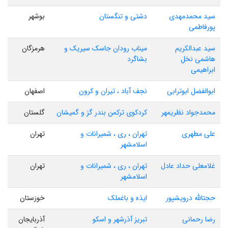
سید محمدمهدی
دشتی و تنگستان
بوشهر
پورفاطمی
سید عبدالکریم
میناب رودان جاسک سیریک و
هرمزگان
هاشمی نخل
بشاگرد
ابراهیمی
ابوالفضل ابوترابی
نجف آباد ، تیران و کرون
اصفهان
محمدجواد نظریمهر
کردکوی ترکمن بندر گز و گمیشان
گلستان
علی مطهری
تهران ، ری ، شمیرانات و
تهران
اسلامشهر
غلامعلی حداد عادل
تهران ، ری ، شمیرانات و
تهران
اسلامشهر
حجتالله درویشپور
ایذه و باغملک
خوزستان
رضا رحمانی
تبریز آذرشهر و اسکو
آذربایجان