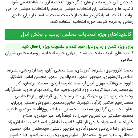
همچنین این حوزه به نام های دیگر
حوزه انتخابیه ارومیه
شناخته می شود.
کاندیداها و سیاستمداران انتخابات مجلس یازدهم یا انتخابات مجلس ۹۸ می
توانند با ثبت نام رایگان در سایت از خدمات سایت سیاستمدار برای اطلاع
رسانی به مردم شریف حوزه انتخابیه استفاده کنند.
کاندیداهای ویژه انتخابات مجلس ارومیه و بخش انزل
برای ویژه شدن وارد پروفایل خود شده و عضویت ویژه را فعال کنید
کاندیداهای تایید صلاحیت شده و نهایی حوزه انتخابیه ارومیه مجلس شورای
اسلامی
محمد آذرورجوی، علیرضا آذروندی، سید مجتبی آران، رضا اردوخانی، علیرضا
اسلامی تازه‌شهری، منوچهر اسدی، نجم‌الدین اسدی، محسن امامی قشلاق،
داوود امین‌فنگ، مهران آیین‌فر، سید علیرضا ایزدی، سیامند برغمان، اکبر
پورمحمدرضا، نیما ترینه، داوود ثناجو، وحید جلال‌زاده، بهنام جاوید عسگرآباد،
وحید جبارپور، شهین جهانگیری، علیرضا چوداری قره‌پاپاق و آزیتا حاتمی،
محمدرحیم حاتمی ژارآباد، کیومرث حاجی‌محمدی، سیاوش حسنی بربران،
یعقوب حسینی گرگاپور، سیدنایب حسینی میرآباد، روح‌الله حضرت‌پور طلاتپه،
محمود حضرتی پر، نسرین حیدرزاده نجف‌آباد، امیر حیدری، صلاح
خان‌احمدزاده، جواد خودی قرابقلو، غلامرضا داداش‌زاده، غلامرضا داداش‌نژاد
حیدرلو، رضا دریاسی محمودآبادی، منوچهر دستی، سیدسلمان ذاکر، حسین
سلطانی، سعید سیاح، محمدعلی سلیمی‌مهر، یحیی صمدزاده و لعیا عباسپور