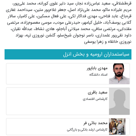
قره‌قشلاقی، سعید عباس‌زاده نجار، سید دلیر علوی کورانه، محمد علی‌پور،
مریم علیزاده ماکو، محمد علی‌نژاد اصل، جعفر غلام‌پور متین، سیداحمد غفاری
قره‌باغ، عابد فتاحی، مهدی فداکار لکی، علی فعال مسکین، علی کامیار، سالار
گلابی یوسف‌آباد، خلیل کیامهر، حیدرعلی مودب، موسی معصوم‌زاده، مرتضی
مقتدایی، مرتضی منافی، محمد میلانی آباجلو، هادی نشاط، عبدالله نقیان،
داود نقی‌پور علمداری، ناصر نوجوان شیخ‌سلو، گلشن نوروزی تپه، بهزاد
نوروزی خانقاه و زهرا یوسفی
سیاستمداران ارومیه و بخش انزل
مهدی باباپور
استاد دانشگاه
سعید باقری
کارشناس اقتصادی
محمد بنائی فر
کارشناس ارشد بانکی و بازرگانی