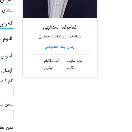
ایشان ه
آخرین
غلامرضا اسدالهی
سیاستمدار و نماینده مجلس
آلبوم ت
ارسال پیام خصوصی
آدرس /
وب سایت
اینستاگرام
تلگرام
توئیتر
ارسال 
نام کام
تلفن ت
متن نظر