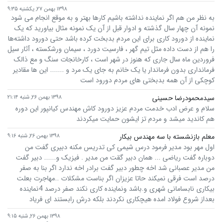
۱۳۹۸ بهمن ۲۷, یکشنبه ۹:۳۵
به نظر من هم اگر نماینده نداشته باشیم کارها بهتر و به موقع انجام می شود
نمونه آن چهار سال گذشته و ادوار قبل از آن یک نمونه مثال بیاورید که یک
نماینده از دورود کاری برای این مردم بدبخت کرده باشد حتی دورود داشته‌ها
را هم از دست داده مثل تیم گهر ،‌ فارسیت دورد ،‌ سیمان ورشکسته ، آثار سیل
فروردین ماه سال جاری که هنوز در شهر است ، کارخانجات سنگ و مع ذالک
فرمانداری بدون فرماندار یا یک خانم به جای یک مرد و ....... این ها مقادیر
کوچکی از آن همه بدبختی های مردم دورود است
سیدمحمودرضا حسینی
۱۳۹۸ بهمن ۲۶, شنبه ۲۱:۱۴
سلام و عرض ادب خدمت مردم عزیز دورود کاش مهندس کیانپور این دوره
هم کاندید میشد و مردم تز ایشون حمایت میکردند
معلم بازنشسته با سه مهندس بیکار
۱۳۹۸ بهمن ۲۶, شنبه ۹:۱۶
اول مهر بود مدیر فرمود درس شیمی کی تدریس مکنه دبیری گفت من
دوباره گفت ریاضی ... همان دبیر گقت من مدیر . فیزیک و...... دبیر گفت
من مدیر عصبانی شد اخه چطور دبیر گفت برادر اخه ندارد اگر بنا به صفر
درصد است فرقی نمیکند حاتا عزیزان اگر بناست مشکلات ..مهاجرت بعلت
بیکاری نابسامانی شهری و.باشد ونماینده کاری نکند صفر درصد 4نماینده
بعداز شروع فولاد امده هیچکاری نکردند بلکه درش رابستند ای فریاد
۱۳۹۸ بهمن ۲۶, شنبه ۹:۱۵