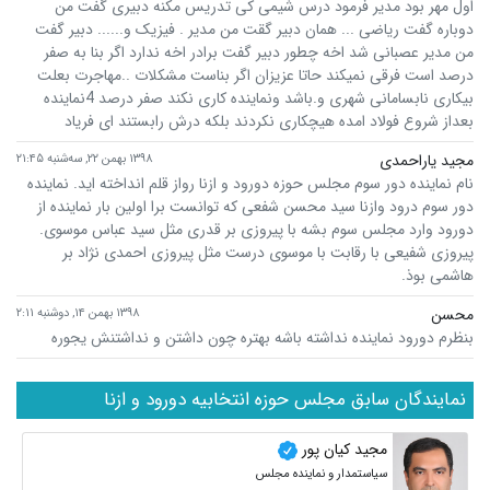
اول مهر بود مدیر فرمود درس شیمی کی تدریس مکنه دبیری گفت من
دوباره گفت ریاضی ... همان دبیر گقت من مدیر . فیزیک و...... دبیر گفت
من مدیر عصبانی شد اخه چطور دبیر گفت برادر اخه ندارد اگر بنا به صفر
درصد است فرقی نمیکند حاتا عزیزان اگر بناست مشکلات ..مهاجرت بعلت
بیکاری نابسامانی شهری و.باشد ونماینده کاری نکند صفر درصد 4نماینده
بعداز شروع فولاد امده هیچکاری نکردند بلکه درش رابستند ای فریاد
مجید یاراحمدی
۱۳۹۸ بهمن ۲۲, سه‌شنبه ۲۱:۴۵
نام نماینده ‌دور سوم مجلس حوزه دورود و ازنا رو‌از قلم انداخته اید. نماینده
دور سوم درود و‌ازنا سید محسن شفعی که توانست برا اولین بار نماینده از
دورود وارد مجلس سوم بشه با پیروزی بر قدری مثل سید عباس موسوی.
پیروزی شفیعی با رقابت با موسوی درست مثل پیروزی احمدی نژاد بر
هاشمی بوذ.
محسن
۱۳۹۸ بهمن ۱۴, دوشنبه ۲:۱۱
بنظرم دورود نماینده نداشته باشه بهتره چون داشتن و نداشتنش یجوره
نمایندگان سابق مجلس حوزه انتخابیه دورود و ازنا
مجید کیان پور
سیاستمدار و نماینده مجلس