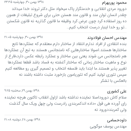
محمود پوربهرام
۱۳۹۸ بهمن ۳۰, چهارشنبه ۲۳:۴۵
دورود مردی انقلابی و خدمتگزار پاک میخواد مثل دکتر تروند خدا میداند
چقدر انسان توان مند و قانون مند هستن حتی برای شروع تبلیغات از همون
ده روز استفاده کرد چون عرض کرد وظیفه ما قانون گذاریه نه قانون شکستن
..تو رو خدا اینبار درست انتخاب کنیم..
مهندس احسان فولادوند
۱۳۹۸ بهمن ۳۰, چهارشنبه ۲۱:۰۵
بنده انتقادی از افراد ندارم.انتقاد از ساختار دارم.معتقدم که عملکردها تابع
ساختارها هستند.اصولا ساختارهایی که نامتجانس هستند به تبع آن عملکردها
هم نامتجانس می شوند یعنی بین ساختار و عملکرد رابطه عکس دارد،فارغ از
نوع و ماهیت ساختار.زمانی که ساختار آغشته به فساد باشد قطعا عملکردها
تغییر پذیر هستند.ما ابتدا باید فلسفه انتخاب و تصمیم گیری رو مطالعه کنیم
سپس تئوری تولید کنیم که تئوریامون بازخورد مثبت داشته باشند نه
بالعکس.با تشکر
علی کشوری
۱۳۹۸ بهمن ۲۹, سه‌شنبه ۹:۲۵
سلام کاش دوروداصلا نماینده نداشته باشد ازاول انقلاب تاکنون هرچه نماینده
رای آورده هی قول ۰داده اندکمربندی رادرست ولی چهل ویک سال گذشت
ولی کمربنددورود نه
داودحسامی
۱۳۹۸ بهمن ۲۸, دوشنبه ۲۱:۰۸
مهندس یوسف موگویی