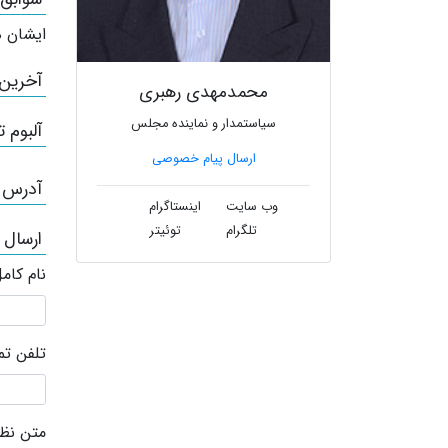
ایشان ه
آخرین
محمدمهدی رهبری
سیاستمدار و نماینده مجلس
آلبوم ت
ارسال پیام خصوصی
آدرس /
وب سایت
اینستاگرام
تلگرام
توئیتر
ارسال
نام کام
تلفن ت
متن نظر