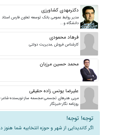
دکترمهدی کشاورزی
مدیر روابط عمومی بانک توسعه تعاون فارس.استاد
دانشگاه و...
فرهاد محمودی
کارشناس فروش ,مدیریت دولتی
محمد حسین مرزبان
علیرضا یونس زاده حقیقی
مربی هنرهای تجسمی-مجسمه ساز-نویسنده-شاعر-
روزنامه نگار-خبرنگار
توجه! توجه!
اگر کاندیدایی از شهر و حوزه انتخابیه شما هنوز