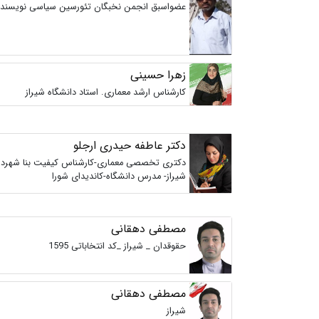
عضواسبق انجمن نخبگان تئورسین سیاسی نویسنده
زهرا حسینی
کارشناس ارشد معماری. استاد دانشگاه شیراز
دکتر عاطفه حیدری ارجلو
دکتری تخصصی معماری-کارشناس کیفیت بنا شهردا
شیراز- مدرس دانشگاه-کاندیدای شورا
مصطفی دهقانی
حقوقدان _ شیراز _کد انتخاباتی 1595
مصطفی دهقانی
شیراز