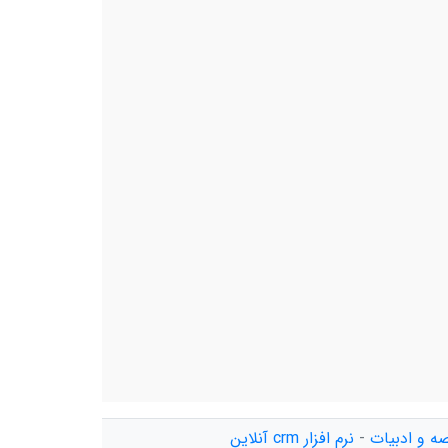
ه و ادبیات
-
نرم افزار crm آنلاین