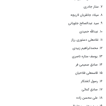
۷. ستار جادری
۸. میلاد جانقربان لاریچه
۹. سید عبدالصالح جلویانی
۱۰. عبدالله حمیدی
۱۱. غلامعلی دستوری رزاز
۱۲. محمدابراهیم زبیدی
۱۳. یوسف ستاره ناصری
۱۴. صادق صمیمی فر
۱۵. قاسمعلی فلاحیان
۱۶. رسول کشتکار
۱۷. صادق کمائی
۱۸. علی محسن زاده
۱۹. سید مجتبی محفوظی