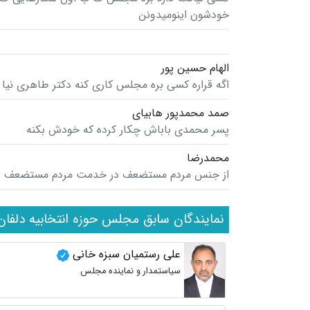
خودشون اینومیدونن
الهام حسین پور
اگه قراره کسی بره مجلس کاری کنه دکتر طاهری نی
صمد محمدپور هابیای
پسر محمدی باباش چکار کرده که خودش بکنه
محمدرضا
از جنس مردم مستضعف در خدمت مردم مستضعف
نمایندگان سابق مجلس حوزه انتخابیه دلفان
علی رستمیان سبزه خانی
سیاستمدار و نماینده مجلس