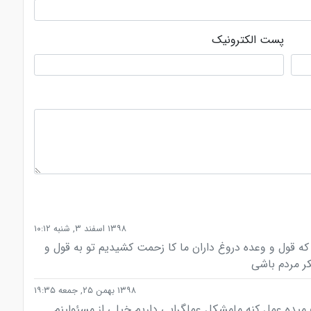
پست الکترونیک
۱۳۹۸ اسفند ۳, شنبه ۱۰:۱۲
 که قول و وعده دروغ داران ما کا زحمت کشیدیم تو به قول و
ر مردم باشی
۱۳۹۸ بهمن ۲۵, جمعه ۱۹:۳۵
ده عمل کنه مامشکل عملگرایی داریم خیلی از مسئولینم