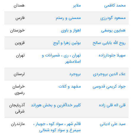
محمد کاظمی
ملایر
همدان
مسعود گودرزی
ممسنی و رستم
فارس
همایون یوسفی
اهواز و باوی
خوزستان
روح الله بابایی صالح
بوئین زهرا و آوج
قزوین
سهیلا جلودارزاده
تهران ، ری ، شمیرانات و
تهران
اسلامشهر
علاء الدین بروجردی
بروجرد
لرستان
جواد کریمی قدوسی
مشهد و کلات
خراسان
رضوی
قلی اله قلی زاده
کلیبر خداآفرین و بخش هوراند
آذربایجان
شرقی
سید علی ادیانی
قائم شهر ، سواد کوه ، جویبار ،
مازندران
سیمرغ و سواد کوه شمالی