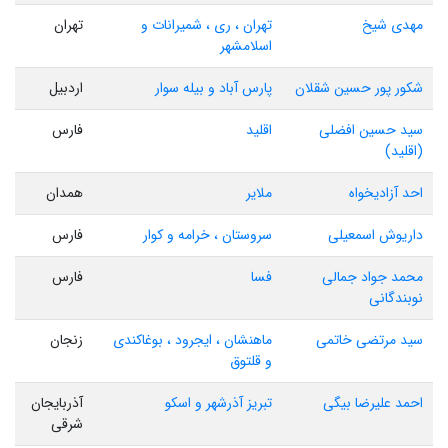
مهدی شیخ
تهران ، ری ، شمیرانات و
تهران
اسلامشهر
شکور پور حسین شقلان
پارس آباد و بیله سوار
اردبیل
سید حسین افضلی
اقلید
فارس
(اقلید)
احد آزادیخواه
ملایر
همدان
داریوش اسمعیلی
سروستان ، خرامه و کوار
فارس
محمد جواد جمالی
فسا
فارس
نوبندگانی
سید مرتضی خاتمی
ماهنشان ، ایجرود ، بوغاکندی
زنجان
و قلتوق
احمد علیرضا بیگی
تبریز آذرشهر و اسکو
آذربایجان
شرقی