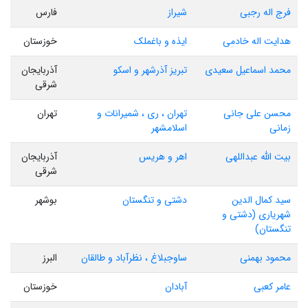
فرج اله رجبی
شیراز
فارس
هدایت اله خادمی
ایذه و باغملک
خوزستان
محمد اسماعیل سعیدی
تبریز آذرشهر و اسکو
آذربایجان
شرقی
محسن علی جانی
تهران ، ری ، شمیرانات و
تهران
زمانی
اسلامشهر
بیت الله عبداللهی
اهر و هریس
آذربایجان
شرقی
سید کمال الدین
دشتی و تنگستان
بوشهر
شهریاری (دشتی و
تنگستان)
محمود بهمنی
ساوجبلاغ ، نظرآباد و طالقان
البرز
عامر کعبی
آبادان
خوزستان