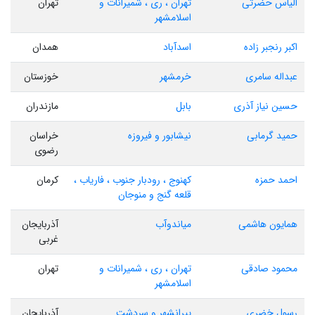
الیاس حضرتی
تهران ، ری ، شمیرانات و
تهران
اسلامشهر
اکبر رنجبر زاده
اسدآباد
همدان
عبداله سامری
خرمشهر
خوزستان
حسین نیاز آذری
بابل
مازندران
حمید گرمابی
نیشابور و فیروزه
خراسان
رضوی
احمد حمزه
کهنوج ، رودبار جنوب ، فاریاب ،
کرمان
قلعه گنج و منوجان
همایون هاشمی
میاندوآب
آذربایجان
غربی
محمود صادقی
تهران ، ری ، شمیرانات و
تهران
اسلامشهر
رسول خضری
پیرانشهر و سردشت
آذربایجان