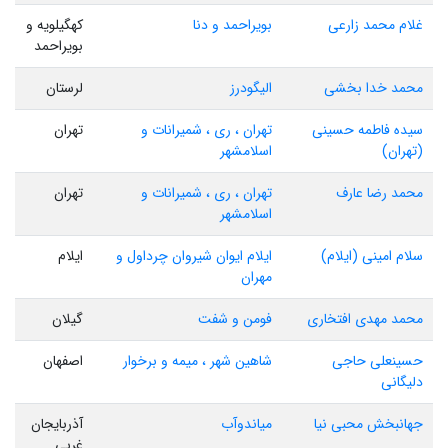
غلام محمد زارعی
بویراحمد و دنا
کهگیلویه و
بویراحمد
محمد خدا بخشی
الیگودرز
لرستان
سیده فاطمه حسینی
تهران ، ری ، شمیرانات و
تهران
(تهران)
اسلامشهر
محمد رضا عارف
تهران ، ری ، شمیرانات و
تهران
اسلامشهر
سلام امینی (ایلام)
ایلام ایوان شیروان چرداول و
ایلام
مهران
محمد مهدی افتخاری
فومن و شفت
گیلان
حسینعلی حاجی
شاهین شهر ، میمه و برخوار
اصفهان
دلیگانی
جهانبخش محبی نیا
میاندوآب
آذربایجان
غربی