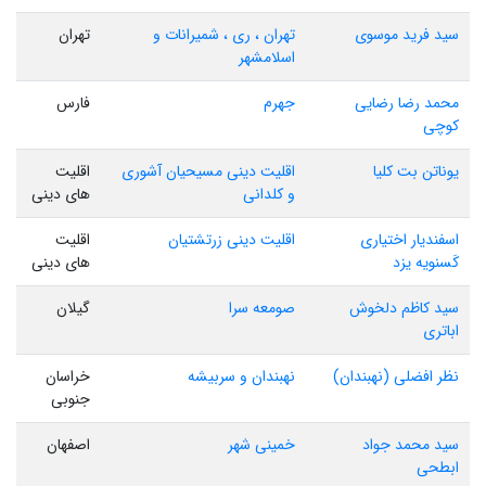
سید فرید موسوی
تهران ، ری ، شمیرانات و
تهران
اسلامشهر
محمد رضا رضایی
جهرم
فارس
کوچی
یوناتن بت کلیا
اقلیت دینی مسیحیان آشوری
اقلیت
و کلدانی
های دینی
اسفندیار اختیاری
اقلیت دینی زرتشتیان
اقلیت
کَسنویه یزد
های دینی
سید کاظم دلخوش
صومعه سرا
گیلان
اباتری
نظر افضلی (نهبندان)
نهبندان و سربیشه
خراسان
جنوبی
سید محمد جواد
خمینی شهر
اصفهان
ابطحی