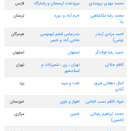
محمد مهدی برومندی
مرودشت ارسنجان و پاسارگاد
فارس
محمد رضا ملکشاهی
خرم آباد و دوره
لرستان
راد
احمد مرادی (بندر
بندرعباس قشم ابوموسی
هرمزگان
عباس)
حاجی آباد و خمیر
حمید رضا فولادگر
اصفهان
اصفهان
کاظم جلالی
تهران ، ری ، شمیرانات و
تهران
اسلامشهر
کمال دهقانی فیروز
تفت و میبد
یزد
آبادی
جواد کاظم نسب الباجی
اهواز و باوی
خوزستان
محمد ابراهیم رضائی
خمین
مرکزی
(خمین)