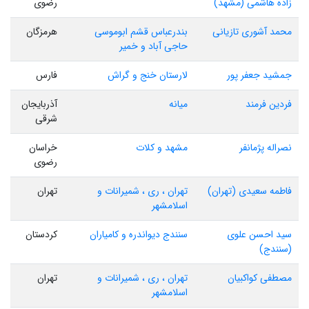
زاده هاشمی (مشهد)
رضوی
محمد آشوری تازیانی
بندرعباس قشم ابوموسی
هرمزگان
حاجی آباد و خمیر
جمشید جعفر پور
لارستان خنج و گراش
فارس
فردین فرمند
میانه
آذربایجان
شرقی
نصراله پژمانفر
مشهد و کلات
خراسان
رضوی
فاطمه سعیدی (تهران)
تهران ، ری ، شمیرانات و
تهران
اسلامشهر
سید احسن علوی
سنندج دیواندره و کامیاران
کردستان
(سنندج)
مصطفی کواکبیان
تهران ، ری ، شمیرانات و
تهران
اسلامشهر