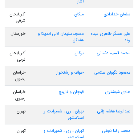
آشار
سلمان خدادادی
ملکان
آذربایجان
شرقی
علی عسگر ظاهری عبده
مسجدسلیمان لالی اندیکا و
خوزستان
وند
هفتکل
محمد قسیم عثمانی
بوکان
آذربایجان
غربی
محمود نگهبان سلامی
خواف و رشتخوار
خراسان
رضوی
هادی شوشتری
قوچان و فاروج
خراسان
رضوی
عبدالرضا هاشم زائی
تهران ، ری ، شمیرانات و
تهران
اسلامشهر
محمد رضا نجفی
تهران ، ری ، شمیرانات و
تهران
اسلامشهر