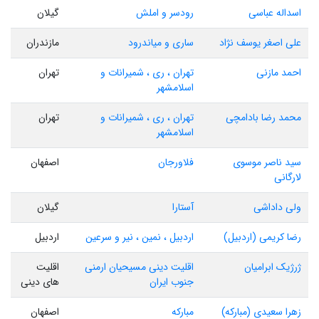
اسداله عباسی
رودسر و املش
گیلان
علی اصغر یوسف نژاد
ساری و میاندرود
مازندران
احمد مازنی
تهران ، ری ، شمیرانات و
تهران
اسلامشهر
محمد رضا بادامچی
تهران ، ری ، شمیرانات و
تهران
اسلامشهر
سید ناصر موسوی
فلاورجان
اصفهان
لارگانی
ولی داداشی
آستارا
گیلان
رضا کریمی (اردبیل)
اردبیل ، نمین ، نیر و سرعین
اردبیل
ژرژیک ابرامیان
اقلیت دینی مسیحیان ارمنی
اقلیت
جنوب ایران
های دینی
زهرا سعیدی (مبارکه)
مبارکه
اصفهان