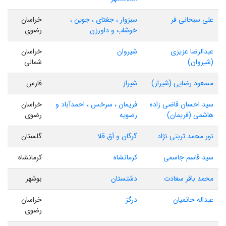
علی سبحانی فر
سبزوار ، جغتای ، جوین ،
خراسان
خوشاب و داورزن
رضوی
عبدالرضا عزیزی
شیروان
خراسان
(شیروان)
شمالی
مسعود رضایی (شیراز)
شیراز
فارس
سید احسان قاضی زاده
فریمان ، سرخس ، احمدآباد و
خراسان
هاشمی (فریمان)
رضویه
رضوی
نور محمد تربتی نژاد
گرگان و آق قلا
گلستان
سید قاسم جاسمی
کرمانشاه
کرمانشاه
محمد باقر سعادت
دشتستان
بوشهر
عبداله حاتمیان
درگز
خراسان
رضوی