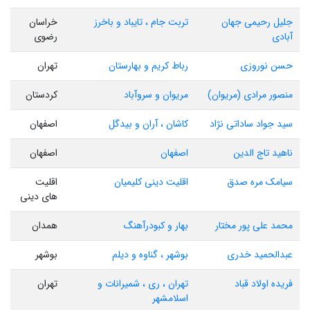
جلیل رحیمی جهان
تربت جام ، تایباد و باخرز
خراسان
آبادی
رضوی
حسن نوروزی
رباط کریم و بهارستان
تهران
منصور مرادی (مریوان)
مریوان و سروآباد
کردستان
سید جواد ساداتی نژاد
کاشان ، آران و بیدگل
اصفهان
ناهید تاج الدین
اصفهان
اصفهان
سیامک مره صدق
اقلیت دینی کلیمیان
اقلیت
های دینی
محمد علی پور مختار
بهار و کبودرآهنگ
همدان
عبدالحمید خدری
بوشهر ، گناوه و دیلم
بوشهر
فریده اولاد قباد
تهران ، ری ، شمیرانات و
تهران
اسلامشهر