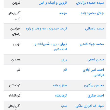
سیده حمیده زرآبادی
قزوین و آبیک و البرز
قزوین
جلال محمود زاده
مهاباد
آذربایجان
غربی
سعید باستانی
تربت حیدریه ، مه ولات و زاوه
خراسان
رضوی
محمد جواد فتحی
تهران ، ری ، شمیرانات و
تهران
اسلامشهر
حسن لطفی
رزن
همدان
احمد امیر آبادی
قم
قم
فراهانی
محسن بیگلری
سقز و بانه
کردستان
احمد صفری
کرمانشاه
کرمانشاه
ضیاء اله اعزازی ملکی
بناب
آذربایجان