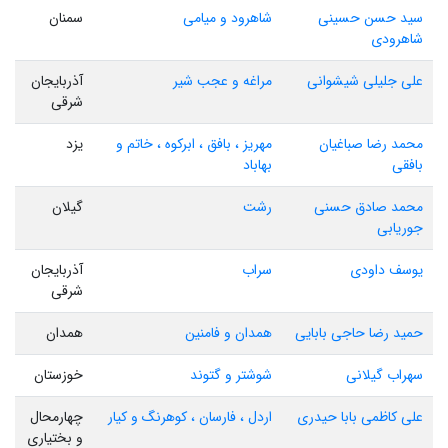
سید حسن حسینی
شاهرود و میامی
سمنان
شاهرودی
علی جلیلی شیشوانی
مراغه و عجب شیر
آذربایجان
شرقی
محمد رضا صباغیان
مهریز ، بافق ، ابرکوه ، خاتم و
یزد
بافقی
بهاباد
محمد صادق حسنی
رشت
گیلان
جوریابی
یوسف داودی
سراب
آذربایجان
شرقی
حمید رضا حاجی بابایی
همدان و فامنین
همدان
سهراب گیلانی
شوشتر و گتوند
خوزستان
علی کاظمی بابا حیدری
اردل ، فارسان ، کوهرنگ و کیار
چهارمحال
و بختیاری