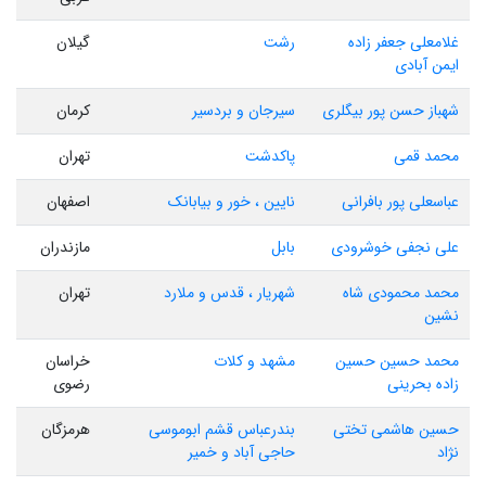
غلامعلی جعفر زاده
رشت
گیلان
ایمن آبادی
شهباز حسن پور بیگلری
سیرجان و بردسیر
کرمان
محمد قمی
پاکدشت
تهران
عباسعلی پور بافرانی
نایین ، خور و بیابانک
اصفهان
علی نجفی خوشرودی
بابل
مازندران
محمد محمودی شاه
شهریار ، قدس و ملارد
تهران
نشین
محمد حسین حسین
مشهد و کلات
خراسان
زاده بحرینی
رضوی
حسین هاشمی تختی
بندرعباس قشم ابوموسی
هرمزگان
نژاد
حاجی آباد و خمیر