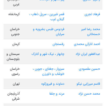
غربی
فرهاد تجری
قصر شیرین ، سرپل ذهاب ،
کرمانشاه
گیلان غرب
محمد رضا امیر
فردوس طبس بشرویه و
خراسان
حسنخانی
سرایان
جنوبی
احمد انارکی محمدی
رفسنجان
کرمان
عبدالغفور ایران نژاد
چابهار ، نیک شهر و کنارک
سیستان و
بلوچستان
حسین مقصودی
سبزوار ، جغتای ، جوین ،
خراسان
خوشاب و داورزن
رضوی
قاسم میرزایی نیکو
دماوند و فیروزکوه
تهران
محمد حسن نژاد
مرند و جلفا
آذربایجان
شرقی