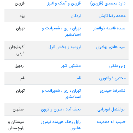
داود محمدی (قزوین)
قزوین و آبیک و البرز
قزوین
محمد رضا تابش
اردکان
یزد
سیده فاطمه ذوالقدر
تهران ، ری ، شمیرانات و
تهران
اسلامشهر
سید هادی بهادری
ارومیه و بخش انزل
آذربایجان
غربی
ولی ملکی
مشکین شهر
اردبیل
مجتبی ذوالنوری
قم
قم
غلامرضا حیدری
تهران ، ری ، شمیرانات و
تهران
اسلامشهر
ابوالفضل ابوترابی
نجف آباد ، تیران و کرون
اصفهان
حبیب اله دهمرده
زابل زهک هیرمند نیمروز
سیستان و
هامون
بلوچستان