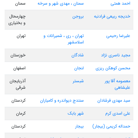
احمد همتی
سمنان ، مهدی شهر و سرخه
سمنان
خدیجه ربیعی فرادنبه
بروجن
چهارمحال
و بختیاری
علیرضا رحیمی
تهران ، ری ، شمیرانات و
تهران
اسلامشهر
مجید ناصری نژاد
شادگان
خوزستان
محسن کوهکن ریزی
لنجان
اصفهان
معصومه آقا پور
شبستر
آذربایجان
علیشاهی
شرقی
سید مهدی فرشادان
سنندج دیواندره و کامیاران
کردستان
علی اسدی کرم
شهر بابک
کرمان
حمداله کریمی (بیجار)
بیجار
کردستان