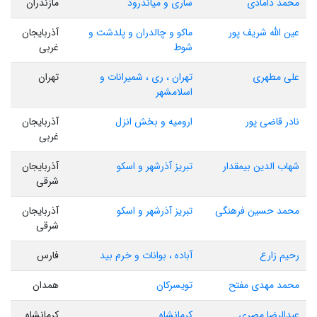
محمد دامادی
ساری و میاندرود
مازندران
عین الله شریف پور
ماکو و چالدران و پلدشت و
آذربایجان
شوط
غربی
علی مطهری
تهران ، ری ، شمیرانات و
تهران
اسلامشهر
نادر قاضی پور
ارومیه و بخش انزل
آذربایجان
غربی
شهاب الدین بیمقدار
تبریز آذرشهر و اسکو
آذربایجان
شرقی
محمد حسین فرهنگی
تبریز آذرشهر و اسکو
آذربایجان
شرقی
رحیم زارع
آباده ، بوانات و خرم بید
فارس
محمد مهدی مفتح
تویسرکان
همدان
عبدالرضا مصری
کرمانشاه
کرمانشاه