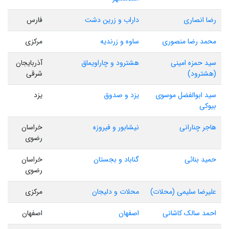
رضا انصاری
داراب و زرین دشت
فارس
محمد رضا منصوری
ساوه و زرندیه
مرکزی
سید حمزه امینی
هشترود و چاراویماق
آذربایجان
(هشترود)
شرقی
سید ابوالفضل موسوی
یزد و صدوق
یزد
بیوکی
هاجر چنارانی
نیشابور و فیروزه
خراسان
رضوی
حمید بنائی
گناباد و بجستان
خراسان
رضوی
علیرضا سلیمی (محلات)
محلات و دلیجان
مرکزی
احمد سالک کاشانی
اصفهان
اصفهان