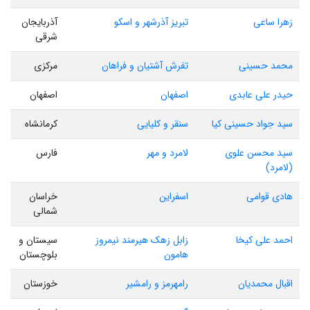
زهرا ساعی
تبریز آذرشهر و اسکو
آذربایجان
شرقی
محمد حسینی
تفرش آشتیان و فراهان
مرکزی
حیدر علی عابدی
اصفهان
اصفهان
سید جواد حسینی کیا
سنقر و کلیایی
کرمانشاه
سید محسن علوی
لامرد و مهر
فارس
(لامرد)
هادی قوامی
اسفراین
خراسان
شمالی
احمد علی کیخا
زابل زهک هیرمند نیمروز
سیستان و
هامون
بلوچستان
اقبال محمدیان
رامهرمز و رامشیر
خوزستان