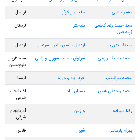
بشیر خالقی
خلخال و کوثر
اردبیل
سید حمید رضا کاظمی
پلدختر
لرستان
(پلدختر)
صدیف بدری
اردبیل ، نمین ، نیر و سرعین
اردبیل
محمد باسط درازهی
سراوان ، سیب سوران و زابلی
سیستان و
بلوچستان
محمد بیرانوندی
خرم آباد و دوره
لرستان
محمد وحدتی هلان
بستان آباد
آذربایجان
شرقی
رضا علیزاده
ورزقان
آذربایجان
شرقی
بهرام پارسایی
شیراز
فارس