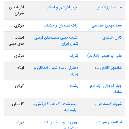
مسعود پزشکیان
تبریز آذرشهر و اسکو
آذربایجان
شرقی
سید مهدی مقدسی
اراک کمیجان و خنداب
مرکزی
کارن خانلری
اقلیت دینی مسیحیان ارمنی
اقلیت
شمال ایران
های دینی
علی ابراهیمی (شازند)
شازند
مرکزی
شادمهر کاظم زاده
دهلران ، دره شهر ، آبدانان و
ایلام
بدره
جبار کوچکی نژاد ارم
رشت
گیلان
ساداتی
شهرام کوسه غراوی
مینودشت ، کلاله ، گالیکش و
گلستان
مراوه تپه
ابوالفضل سروش
تهران ، ری ، شمیرانات و
تهران
اسلامشهر