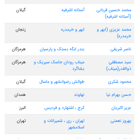
محمد حسین قربانی
آستانه اشرفیه
گیلان
(آستانه اشرفیه)
محمد عزیزی (ابهر و
ابهر و خرمدره
زنجان
خرمدره)
ناصر شریفی
بندر لنگه بستک و پارسیان
هرمزگان
سید مصطفی
میناب رودان جاسک سیریک و
هرمزگان
ذوالقدر(میناب)
بشاگرد
محمود شکری
طوالش رضوانشهر و ماسال
گیلان
حسن بهرام نیا
نهاوند
همدان
عزیز اکبریان
کرج ، اشتهارد و فردیس
البرز
بهروز نعمتی
تهران ، ری ، شمیرانات و
تهران
اسلامشهر