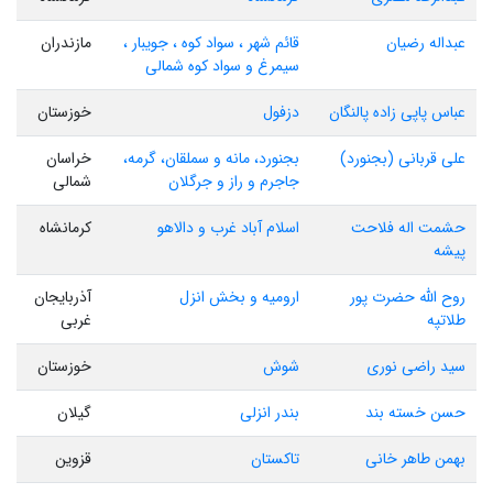
عبداله رضیان
قائم شهر ، سواد کوه ، جویبار ،
مازندران
سیمرغ و سواد کوه شمالی
عباس پاپی زاده پالنگان
دزفول
خوزستان
علی قربانی (بجنورد)
بجنورد، مانه و سملقان، گرمه،
خراسان
جاجرم و راز و جرگلان
شمالی
حشمت اله فلاحت
اسلام آباد غرب و دالاهو
کرمانشاه
پیشه
روح الله حضرت پور
ارومیه و بخش انزل
آذربایجان
طلاتپه
غربی
سید راضی نوری
شوش
خوزستان
حسن خسته بند
بندر انزلی
گیلان
بهمن طاهر خانی
تاکستان
قزوین