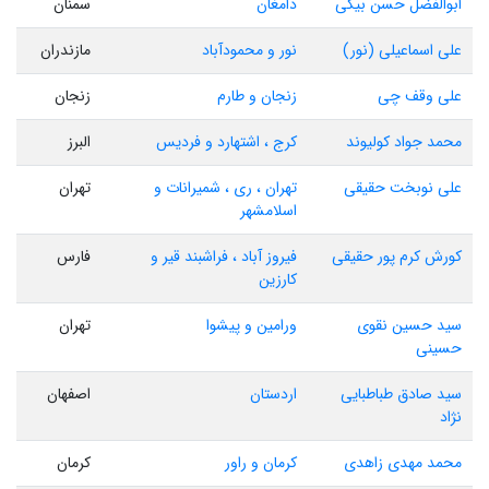
ابوالفضل حسن بیکی
دامغان
سمنان
علی اسماعیلی (نور)
نور و محمودآباد
مازندران
علی وقف چی
زنجان و طارم
زنجان
محمد جواد کولیوند
کرج ، اشتهارد و فردیس
البرز
علی نوبخت حقیقی
تهران ، ری ، شمیرانات و
تهران
اسلامشهر
کورش کرم پور حقیقی
فیروز آباد ، فراشبند قیر و
فارس
کارزین
سید حسین نقوی
ورامین و پیشوا
تهران
حسینی
سید صادق طباطبایی
اردستان
اصفهان
نژاد
محمد مهدی زاهدی
کرمان و راور
کرمان