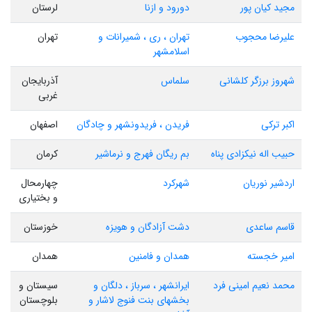
مجید کیان پور
دورود و ازنا
لرستان
علیرضا محجوب
تهران ، ری ، شمیرانات و
تهران
اسلامشهر
شهروز برزگر کلشانی
سلماس
آذربایجان
غربی
اکبر ترکی
فریدن ، فریدونشهر و چادگان
اصفهان
حبیب اله نیکزادی پناه
بم ریگان فهرج و نرماشیر
کرمان
اردشیر نوریان
شهرکرد
چهارمحال
و بختیاری
قاسم ساعدی
دشت آزادگان و هویزه
خوزستان
امیر خجسته
همدان و فامنین
همدان
محمد نعیم امینی فرد
ایرانشهر ، سرباز ، دلگان و
سیستان و
بخشهای بنت فنوج لاشار و
بلوچستان