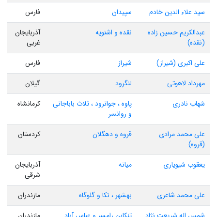
سید علاء الدین خادم
سپیدان
فارس
عبدالکریم حسین زاده
نقده و اشنویه
آذربایجان
(نقده)
غربی
علی اکبری (شیراز)
شیراز
فارس
مهرداد لاهوتی
لنگرود
گیلان
شهاب نادری
پاوه ، جوانرود ، ثلاث باباجانی
کرمانشاه
و روانسر
علی محمد مرادی
قروه و دهگلان
کردستان
(قروه)
یعقوب شیویاری
میانه
آذربایجان
شرقی
علی محمد شاعری
بهشهر ، نکا و گلوگاه
مازندران
شمس اله شریعت نژاد
تنکابن رامسر و عباس آباد
مازندران