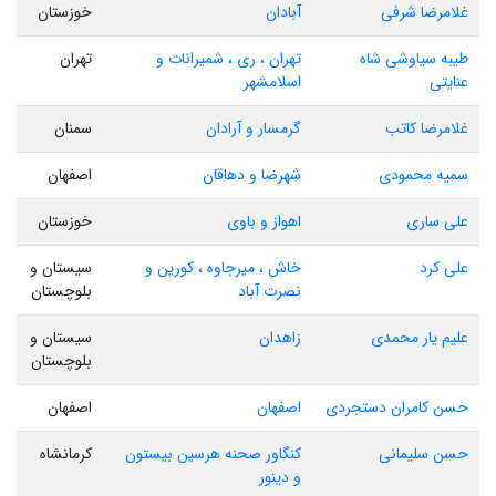
غلامرضا شرفی
آبادان
خوزستان
طیبه سیاوشی شاه
تهران ، ری ، شمیرانات و
تهران
عنایتی
اسلامشهر
غلامرضا کاتب
گرمسار و آرادان
سمنان
سمیه محمودی
شهرضا و دهاقان
اصفهان
علی ساری
اهواز و باوی
خوزستان
علی کرد
خاش ، میرجاوه ، کورین و
سیستان و
نصرت آباد
بلوچستان
علیم یار محمدی
زاهدان
سیستان و
بلوچستان
حسن کامران دستجردی
اصفهان
اصفهان
حسن سلیمانی
کنگاور صحنه هرسین بیستون
کرمانشاه
و دینور