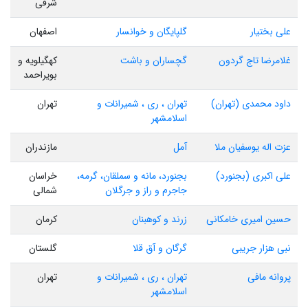
شرقی
علی بختیار
گلپایگان و خوانسار
اصفهان
غلامرضا تاج گردون
گچساران و باشت
کهگیلویه و
بویراحمد
داود محمدی (تهران)
تهران ، ری ، شمیرانات و
تهران
اسلامشهر
عزت اله یوسفیان ملا
آمل
مازندران
علی اکبری (بجنورد)
بجنورد، مانه و سملقان، گرمه،
خراسان
جاجرم و راز و جرگلان
شمالی
حسین امیری خامکانی
زرند و کوهبنان
کرمان
نبی هزار جریبی
گرگان و آق قلا
گلستان
پروانه مافی
تهران ، ری ، شمیرانات و
تهران
اسلامشهر