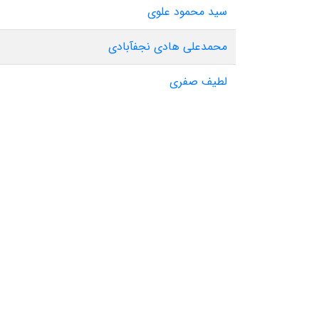
سید محمود علوی
محمدعلی هادی نجفآبادی
لطیف صفری