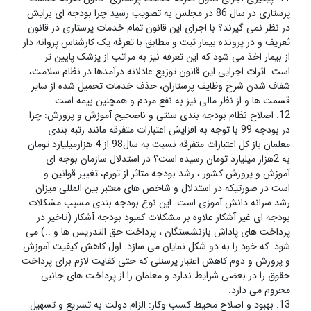
پرستاری در سال 86 در مجلس به تصویب رسید چرا بودجه ای برایش
در نظر نمی گیرند؟ با اجرای این قانون تمام خدمات پرستاری در قانون
ثعریف و در پرونده بیمار ثبت و مطابق با تعرفه یک کارشناس پروانه دار
از بیمار اخذ می شود که این تعرفه نیز به مراتب از پزشک پایین تر
است. اثرات اجرایی این قانون توزیع عادلانه درآمدها در نظام سلامت،
شفاف شدن شرح وظایف پرستاران، حذف خدمات تحمیل شده از سایر
قسمت ها و از نظر مالی نیز به نفع مردم و همچنین بیمه است.
12. اصلاح نظام بودجه بندی سنتی و ناصحیح آموزش و پرورش: چرا
در بودجه 99 با توجه به افزایش اعتبارات متفرقه مانند رتبه بندی
معلمان باز کل اعتبارات متفرقه نسبت به سال98 از 4 هزارمیلیارد تومان
به 2هزار میلیارد تومان رسیده است؟ در استدلال سازمان بوجه ای
آموزش و پرورش کشور ، رشد بودجه متاثر از تورم، تغییر قوانین و...
است در صورتیکه در استدلال و شاخص های معتبر بین المللی میزان
رشد سرانه دانش آموزی است. این نوع بودجه بندی مسبب مشکلات
بودجه ای غیر آشکار علاوه بر مشکلات کمبود بودجه آشکار (تاخیر در
پرداخت های پاداش بازنشستگان ، پرداخت حق التدریس ها و ..) می
شود. که خود را به دو شکل نمایان می سازد. اول کاهش کیفیت آموزش
و پرورش و دوم کاهش اعتبار پرسنلی که حتی کفایت لازم برای پرداخت
حقوق را در بعضی شرایط ندارد و معلمان را از پرداخت های جانبی
محروم می دارد.
13. بهبود و اصلاح محیط کسب وکار: الزام دولت به تسریع و تسهیل