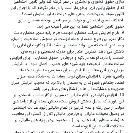
سازی حقوق کشوری و لشکری در نظر گرفته شد ولی تامین اجتماعی
که از حقوق پایین تری برخوردار است را در نظر نگرفته اندآیا اجرای این
قانون منوط به پرداخت بدهی های دولت به لین سازمان است؟
اختلاف تامین اجتماعی و دولت بر سر تامین بودجه همسان سازی
حقوق تامین اجتماعی فقط به این قشر آسیب می زند.
9. طرح افزایش منزلت معلمان: ابهامات طرح رتبه بندی معلمان باعث
ناکارآمدی این طرح شده، از جمله ابهامات در سنجش صلاحیت و مبنای
رتبه بندی است که می تواند سلیقه ای باشد، انگیزه کارمندان اداری را
کاهش می دهد، کمترین امتیاز برای مدرک تحصیلی و دوره های
خدمت را دارد، توقف در رتبه و درجازدن حقوق معلمان، .. برای افزایش
منزلت معلمان فرهیخته باید شیوه های حمایتی اعمال شود. با افزایش
مزایای دریافتی معلمان، افزایش میزان دسترسی معلمان به خدمات
رفاهی، همراه با افزایش میزان توجه رسانه ها به جایگاه معلم میزان
اعتماداجتماعی شهروندان به معلمان را بالا برد که مسبب افزایش میزان
عضویت و مشارکت آن ها در تشکل های صنفی می باشد.
10. افزایش کارآمدی نظام مالیاتی : بسیاری از کارشناسان اقتصادی بر
این باورند که بدلیل کاهش فروش نفت، بخش عمده ای از درآمدهای
دولت از بین رفته و عدم کارایی در نظام مالیاتی(نبود عدالت اجتماعی
در وصول معوقات مالیاتی و فرارهای مالیاتی کلان)، گستردگی معافیت
ها (مانند مناطق آزاد تجاری و...) و محدود بودن پایه های مالیاتی بر
مشکلات اقتصادمان افزوده است.
11. پیگیری اجرای قانون تعرفه خدمات پرستاری: قانون تعرفه خدمات