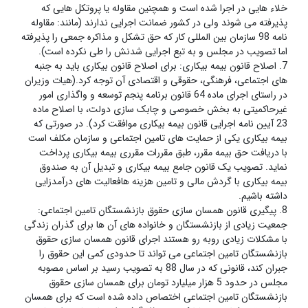
خلاء هایی در اجرا شده است و همچنین مقاوله یا پروتکل هایی که
پذیرفته می شوند ولی در کشور ضمانت اجرایی ندارند (مانند: مقاوله
نامه 98 سازمان بین المللی کار که حق تشکل و مذاکره جمعی را پذیرفته
اما تصویب در مجلس و به تبع اجرایی شدنش را طی نکرده است).
7. اصلاح قانون بیمه بیکاری: برای اصلاح قانون بیکاری باید به جنبه
های اجتماعی، فرهنگی، حقوقی و اقتصادی آن توجه کرد.(هیات وزیران
در راستای اجرای ماده 64 قانون برنامه پنجم توسعه و واگذاری امور
غیرحاکمیتی به بخش خصوصی و چابک سازی دولت، با اصلاح ماده
23 آیین نامه اجرایی قانون بیمه بیکاری موافقت کرد). در صورتی که
بیمه بیکاری یکی از حمایت های تامین اجتماعی و سازمان مکلف است
با دریافت حق بیمه مقرر، طبق مقررات مقرری بیمه بیکاری پرداخت
نماید. تصویب یک قانون جامع بیمه بیکاری و تبدیل آن به صندوق
بیمه بیکاری با گردش مالی و تامین هزینه هافعالیت های درآمدزایی
داشته باشیم.
8. پیگیری قانون همسان سازی حقوق بازنشستگان تامین اجتماعی:
جمعیت زیادی از بازنشستگان و خانواده های آن ها برای گذران زندگی
با مشکلات زیادی روبه رو هستند اجرای قانون همسان سازی حقوق
بازنشستگان تامین اجتماعی می تواند تا حدودی کمی این حقوق را
جبران کند، قانونی که در سال 88 به تصویب رسید بر اساس مصوبه
مجلس در حدود 5 هزار میلیارد تومان برای همسان سازی حقوق
بازنشستگان تامین اجتماعی اختصاص داده شده است که برای همسان