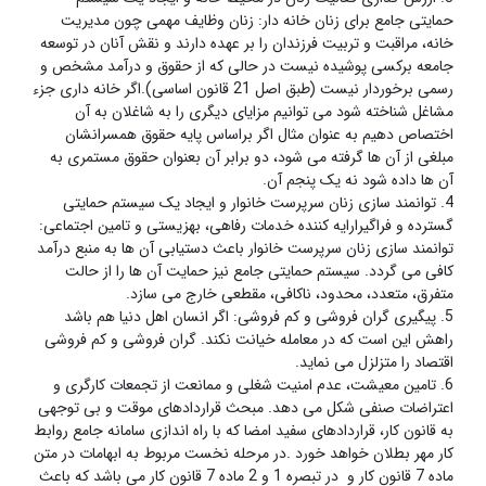
حمایتی جامع برای زنان خانه دار: زنان وظایف مهمی چون مدیریت
خانه، مراقبت و تربیت فرزندان را بر عهده دارند و نقش آنان در توسعه
جامعه برکسی پوشیده نیست در حالی که از حقوق و درآمد مشخص و
رسمی برخوردار نیست (طبق اصل 21 قانون اساسی).اگر خانه داری جزء
مشاغل شناخته شود می توانیم مزایای دیگری را به شاغلان به آن
اختصاص دهیم به عنوان مثال اگر براساس پایه حقوق همسرانشان
مبلغی از آن ها گرفته می شود، دو برابر آن بعنوان حقوق مستمری به
آن ها داده شود نه یک پنجم آن.
4. توانمند سازی زنان سرپرست خانوار و ایجاد یک سیستم حمایتی
گسترده و فراگیرارایه کننده خدمات رفاهی، بهزیستی و تامین اجتماعی:
توانمند سازی زنان سرپرست خانوار باعث دستیابی آن ها به منبع درآمد
کافی می گردد. سیستم حمایتی جامع نیز حمایت آن ها را از حالت
متفرق، متعدد، محدود، ناکافی، مقطعی خارج می سازد.
5. پیگیری گران فروشی و کم فروشی: اگر انسان اهل دنیا هم باشد
راهش این است که در معامله خیانت نکند. گران فروشی و کم فروشی
اقتصاد را متزلزل می نماید.
6. تامین معیشت، عدم امنیت شغلی و ممانعت از تجمعات کارگری و
اعتراضات صنفی شکل می دهد. مبحث قراردادهای موقت و بی توجهی
به قانون کار، قراردادهای سفید امضا که با راه اندازی سامانه جامع روابط
کار مهر بطلان خواهد خورد .در مرحله نخست مربوط به ابهامات در متن
ماده 7 قانون کار و در تبصره 1 و 2 ماده 7 قانون کار می باشد که باعث