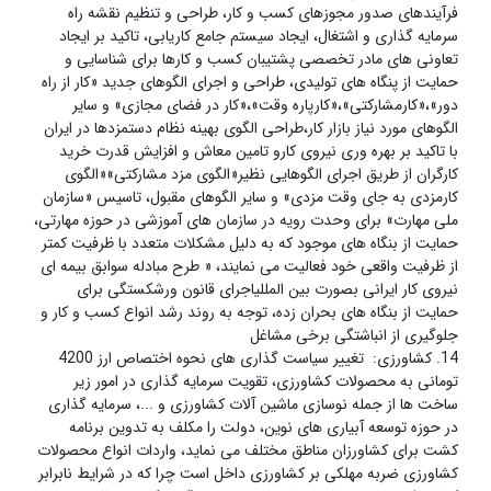
فرآیندهای صدور مجوزهای کسب و کار، طراحی و تنظیم نقشه راه
سرمایه گذاری و اشتغال، ایجاد سیستم جامع کاریابی، تاکید بر ایجاد
تعاونی های مادر تخصصی پشتیبان کسب و کارها برای شناسایی و
حمایت از پنگاه های تولیدی، طراحی و اجرای الگوهای جدید «کار از راه
دور»،«کارمشارکتی»،«کارپاره وقت»،«کار در فضای مجازی» و سایر
الگوهای مورد نیاز بازار کار،طراحی الگوی بهینه نظام دستمزدها در ایران
با تاکید بر بهره وری نیروی کارو تامین معاش و افزایش قدرت خرید
کارگران از طریق اجرای الگوهایی نظیر«الگوی مزد مشارکتی»«الگوی
کارمزدی به جای وقت مزدی» و سایر الگوهای مقبول، تاسیس «سازمان
ملی مهارت» برای وحدت رویه در سازمان های آموزشی در حوزه مهارتی،
حمایت از بنگاه های موجود که به دلیل مشکلات متعدد با ظرفیت کمتر
از ظرفیت واقعی خود فعالیت می نمایند، « طرح مبادله سوابق بیمه ای
نیروی کار ایرانی بصورت بین المللیاجرای قانون ورشکستگی برای
حمایت از بنگاه های بحران زده، توجه به روند رشد انواع کسب و کار و
جلوگیری از انباشتگی برخی مشاغل
14. کشاورزی: تغییر سیاست گذاری های نحوه اختصاص ارز 4200
تومانی به محصولات کشاورزی، تقویت سرمایه گذاری در امور زیر
ساخت ها از جمله نوسازی ماشین آلات کشاورزی و ...، سرمایه گذاری
در حوزه توسعه آبیاری های نوین، دولت را مکلف به تدوین برنامه
کشت برای کشاورزان مناطق مختلف می نماید، واردات انواع محصولات
کشاورزی ضربه مهلکی بر کشاورزی داخل است چرا که در شرایط نابرابر