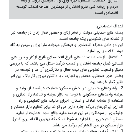
گذاری، جمعیت، اشتغال، بهره وری و ... افزایش ثروت و رفاه
مردم و ریشه کنی فقرو اشتغال از مهمترین اهداف اهداف توسعه
اقتصادی است .
اهداف انتخاباتی:
بسته های حمایتی دولت از قشر زنان و حضور فعال زنان در جامعه نیز
از نشانه های شکوفایی یک جامعه است.
این دو عامل محرکه اقتصادی و فرهنگی میتواند مارا برای رسیدن به گام
دوم انقلاب یاری نماید.
1. اشتغال: از جمله دغدغه های فارغ التحصیلان فارغ از کار و نیرو های
انسانی فعال جامعه اشتغال و کسب درآمد حلال می باشد. که با بررسی
دقیق وضعیت تعاونی های نیمه فعال و بکارگیری آن ها و توسعه در
بخش های صنعتی، معدنی و تجارت ، با داشتن نیروی کار بالا ، این امر
تاثیر گذار خواهد بود.
2. راهبردهای حمایتی در بخش مسکن: حمایت هوشمند از تولید و
عرضه واحدهای مسکونی با توجه به بازار عرضه و تقاضا، راه اندازی و
استفاده از سامانه املاک و اسکان، اجرای مالیات های تنظیمی و راه
اندازی اپراتورهای بزرگ اجاره داری می تواند برای تنظیم بازار مسکن و
جلوگیری از سوداگری در این عرصه مفید واقع شود. حمایت از تولید
مسکن استیجاری و یا اجاره به شرط تملک که بهترین اقدام برای کنترل
بازار مسکن در بین اقشار کم درآمد می باشد.
3. ارزش گذاری فعالیت زنان در محیط خانه و ایجاد یک سیستم