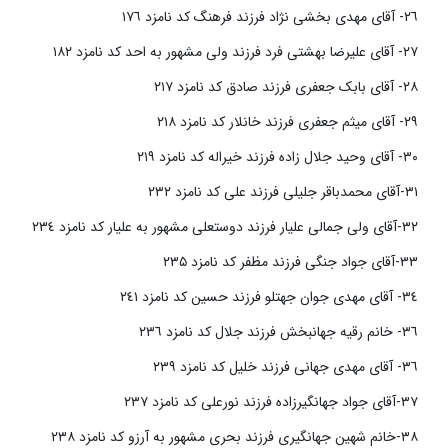
٢٦- آقای مهدی بخشی نژاد فرزند فرهنگ کد نامزد ١٧٦
٢٧- آقای علیرضا بهشتی فرد فرزند ولی مشهور به احد کد نامزد ١٨٢
٢٨- آقای بابک جعفری فرزند صادق کد نامزد ٢١٧
٢٩- آقای میثم جعفری فرزند خانلار کد نامزد ٢١٨
٣٠- آقای وحید جلال زاده فرزند خیراله کد نامزد ٢١٩
٣١-آقای محمدباقر جلیلی فرزند علی کد نامزد ٢٣٢
٣٢-آقای ولی جمالی علیار فرزند دوستعلی مشهور به علیار کد نامزد ٢٣٤
٣٣-آقای جواد جنگی فرزند مظفر کد نامزد ۲۳۵
٣٤- آقای مهدی جوان جهتلو فرزند حسین کد نامزد ٢٤١
٣٦- خانم رقیه جهانبخش فرزند جلال کد نامزد ٢٣٦
٣٦- آقای مهدی جهانی فرزند خلیل کد نامزد ٢٣٩
٣٧-آقای جواد جهانگیرزاده فرزند نورعلی کد نامزد ٢٣٧
٣٨-خانم شهین جهانگیری فرزند بحری مشهور به آرزو کد نامزد ٢٣٨