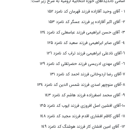
اسامی کاندیداهای حوزه انتخابیه ارومیه به شرح زیر است:
۱ - آقای وحید آقازاده فرزند قهرمان کد نامزد ۱۵۲
٢- آقای اکبر آقازاده پر فرزند عسگر کد نامزد ۱۵۳
٣- آقای حسن ابراهیمی فرزند عباسعلی کد نامزد ١٢٤
٤- آقای صابر ابراهیمی فرزند سعید کد نامزد ۱۲۵
٦-آقای نادعلی ابراهیمی فرزند تراب کد نامزد ١٢٦
٦- آقای مهدی ادریسی فرزند حضرتقلی کد نامزد ١٢٩
٧-آقای رضا اردوخانی فرزند احمد کد نامزد ١٣١
٨-آقای منوچهر اسدی فرزند شمس الدین کد نامزد ١٣٤
٩- آقای محمد اصغرزاده فرزند هاشم کد نامزد ١٤٣
١٠-آقای افشین اصل افروزی فرزند ایوب کد نامزد ۱۴۵
١١- آقای کاظم افشاری اقدم فرزند مجید کد نامزد ١٤٨
١٢- آقای امین افشان کار فرزند هوشنگ کد نامزد ١٤٩