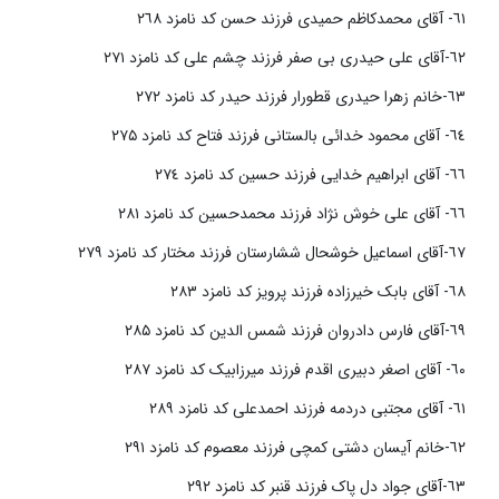
٦١- آقای محمدکاظم حمیدی فرزند حسن کد نامزد ٢٦٨
٦٢-آقای علی حیدری بی صفر فرزند چشم علی کد نامزد ٢٧١
٦٣-خانم زهرا حیدری قطورار فرزند حیدر کد نامزد ٢٧٢
٦٤- آقای محمود خدائی بالستانی فرزند فتاح کد نامزد ۲۷۵
٦٦- آقای ابراهیم خدایی فرزند حسین کد نامزد ٢٧٤
٦٦- آقای علی خوش نژاد فرزند محمدحسین کد نامزد ٢٨١
٦٧-آقای اسماعیل خوشحال ششارستان فرزند مختار کد نامزد ٢٧٩
٦٨- آقای بابک خیرزاده فرزند پرویز کد نامزد ٢٨٣
٦٩-آقای فارس دادروان فرزند شمس الدین کد نامزد ۲۸۵
٦٠- آقای اصغر دبیری اقدم فرزند میرزابیک کد نامزد ٢٨٧
٦١- آقای مجتبی دردمه فرزند احمدعلی کد نامزد ٢٨٩
٦٢-خانم آیسان دشتی کمچی فرزند معصوم کد نامزد ٢٩١
٦٣-آقای جواد دل پاک فرزند قنبر کد نامزد ٢٩٢