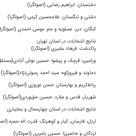
دشتستان: ابراهیم رضایی (اصولگرا)
دشتی و تنگستان: غلامحسین کرمی (اصولگرا)
کنگان، دیر، عسلویه و جم: موسی احمدی (اصولگرا)
نتایج انتخابات در استان تهران:
پاکدشت: فرهاد بشیری (اصولگرا)
ورامین‌، قرچک و پیشوا: حسین نوش آبادی(مستقل
دماوند و فیروزکوه: سید احمد رسولی‌نژاد(اصولگرا)
رباط‌کریم و بهارستان: حسن نوروزی (اصولگرا)
شهریار، قدس و ملارد: حسین حق‌وردی(اصولگرا)
نتایج انتخابات در استان چهارمحال و بختیاری:
اردل، فارسان، کیار و کوهرنگ: قدرت اله حمزه (اصو
لردگان و خانمیرزا: حسین بامیری (اصولگرا)