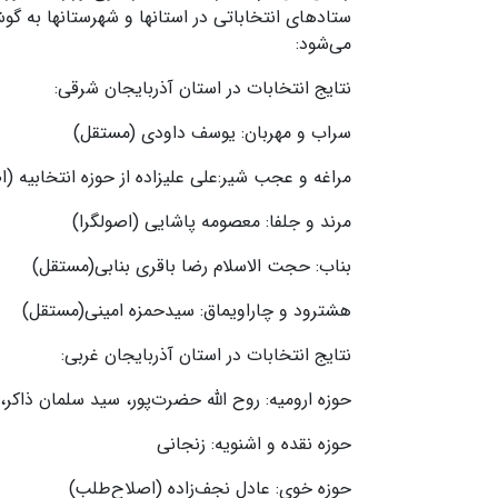
ستادهای انتخاباتی در استانها و شهرستانها به گو
می‌شود:
نتایج انتخابات در استان آذربایجان شرقی:
سراب و مهربان: یوسف داودی (مستقل)
مراغه و عجب شیر:علی علیزاده از حوزه انتخابیه (ا
مرند و جلفا: معصومه پاشایی (اصولگرا)
بناب: حجت الاسلام رضا باقری بنابی(مستقل)
هشترود و چاراویماق: سیدحمزه امینی(مستقل)
نتایج انتخابات در استان آذربایجان غربی:
حوزه ارومیه: روح الله حضرت‌پور، سید سلمان ذاکر
حوزه نقده و اشنویه: زنجانی
حوزه خوی: عادل نجف‌زاده (اصلاح‌طلب)