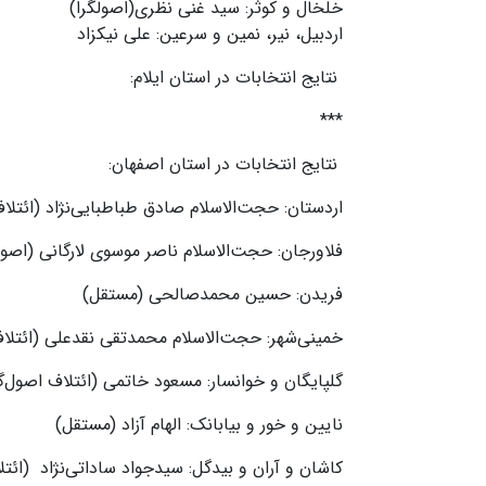
خلخال و کوثر: سید غنی نظری(اصولگرا)
اردبیل، نیر، نمین و سرعین: علی نیکزاد
نتایج انتخابات در استان ایلام:
***
نتایج انتخابات در استان اصفهان:
اردستان: حجت‌الاسلام صادق طباطبایی‌نژاد (ائتلا
فلاورجان: حجت‌الاسلام ناصر موسوی لارگانی (اصول
فریدن: حسین محمدصالحی (مستقل)
خمینی‌شهر: حجت‌الاسلام محمدتقی نقدعلی (ائتلاف
گلپایگان و خوانسار: مسعود خاتمی (ائتلاف اصول‌گر
نایین و خور و بیابانک: الهام آزاد (مستقل)
کاشان و آران و بیدگل: سیدجواد ساداتی‌نژاد (ائتل