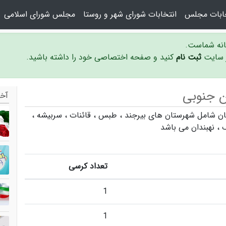
خابات مجلس
انتخابات شورای شهر و روستا
مجلس شورای اسلامی
سانه شماست.
ر سایت
ثبت نام
کنید و صفحه اختصاصی خود را داشته باشید.
ن جنوبی
آخر
بیرجند
،
طبس
،
قائنات
،
سربیشه
،
،
نهبندان
می باشد
تعداد کرسی
1
1