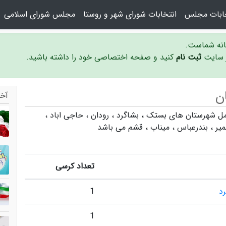
خابات مجلس
انتخابات شورای شهر و روستا
مجلس شورای اسلامی
سانه شماست.
ر سایت
ثبت نام
کنید و صفحه اختصاصی خود را داشته باشید.
ن
آخر
بستک
،
بشاگرد
،
رودان
،
حاجی اباد
،
یر
،
بندرعباس
،
میناب
،
قشم
می باشد
تعداد کرسی
د
1
1