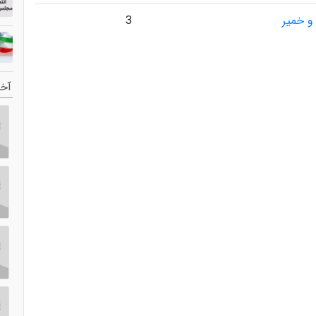
و خمیر
3
آخر