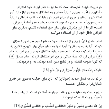
در تربیت فرزند شایسته است که ما نیز به فکر فرزند خود احترام
بگذاریم و اگر می‌بینیم دربارۀ مطلبی به استدلال و برهان نیاز دارد، آن
استدلال و برهان را برای او بیان کنیم. در روایات مطالب فراوانی دربارۀ
نسل جوان آمده، به این مضمون که قلب جوان بسیار آمادۀ پذیرش
است؛ اگر ما از این پذیرش برای بیان حق استفاده نکنیم، دیگران برای
اغراض باطل خود از آن استفاده می‌کنند.
امام صادق (ع) از یکی از اصحاب خود به نام «ابوجعفر احول» سؤال
کردند: آیا به بصره رفتی؟ گویا او را به‌عنوان مبلّغ برای ترویج تشیع به
بصره اعزام کرده بودند. ابوجعفر دربارۀ استقبال مردم از این امر، به امام
(ع) عرض کرد که عدۀ‌ اندکی از این امر استقبال کردند. امام صادق (ع)
که گویا متوجه اشتباه او در تبلیغ دین شده بودند، به او فرمودند:‌
عَلَیکَ بِالأَحدَاثِ فَإِنَّهُم أَسرَعُ إِلَی کُلِّ خَیرٍ.[16]
بر تو باد به نسل جدید (جوانان) که آنان برای حرکت به‌سوی هر خیری
شتابان‌تر [از دیگران] هستند.
برای دعوت به معارف، دل و قلب جوان‌ها آماده‌تر است. از پیامبر خدا
(ص) روایت شده که فرمودند:
إنَّ اللّهَ بَعَثَنی بَشیراً وَ نَذیراً فَحالَفَنی الشَّبابُ وَ خالَفَنی الشُّیُوخ‏.[17]