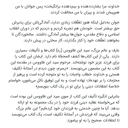
خداوند مرا بشارت‌دهنده و بیم‌دهنده برانگیخت؛ پس جوانان با من
هم‌پیمان شدند و پیران با من مخالفت کردند.
جوان به‌دلیل اینکه هنوز تعلّقات زیادی ندارد، آمادگی‌اش برای پذیرش
حق بیشتر است. خودمان هم تجربه کردیم و دیدیم که در دوران انقلاب
اسلامی و دفاع مقدس، جوان‌ها بیشتر آمادگی داشتند. سالخوردگان تا
بخواهند تعلّقات خود را کنار بگذارند، کار سختی در پیش دارند.
عارف و عالم بزرگ، سید ابن طاووس (ره) کتاب‌ها و تألیفات بسیاری
دارند. یکی از این کتاب‌ها کشف المحجّة نام دارد. ایشان این کتاب را
برای فرزند عزیز خود نوشته‌اند. مرحوم سید ابن طاووس در مقدمه‌ این
کتاب به این مضمون می‌نویسند: «پسرم، چون دیدم در آستانۀ‌ تکلیف
هستی و خداوند خطاب واجبات را به تو متوجه کرده است و پرهیز از
محرّمات را بر عهده‌ات نهاده است و به این توفیق نائل می‌شوی، خواستم
خلاصۀ‌ اعتقادات دینی را برای تو در یک کتاب بنویسم».
بنابراین انگیزه‌ تألیف این کتاب از سوی سید ابن طاووس این بوده است
که می‌خواسته عقاید دینی فرزند خود را در یک مجموعه به او ارائه
بدهد. آیا ما چنین خدمتی به فرزندان خود کرده‌ایم؟ این عالم بزرگ
وقتی می‌بیند که فرزندش در آستانۀ‌ تکلیف است، یک کتاب می‌نویسد
تا اعتقادات صحیح را به او بیاموزد.