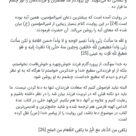
و کسانی که می‌گویند: ای پرودگار ما، همسران و فرزندانمان را نور چشم
ما قرار ده …
در روایت آمده است که بیشترین دعای امیرالمؤمنین، همین آیه بوده
است.[24] در این روایت، کلام بسیار زیبایی از امیرالمؤمنین (ع) بیان
شده که معنای آیه را روشن می‌کند. آن حضرت فرمودند:
وَ اللَّهِ مَا سَأَلتُ رَبِّی وَلَداً نَضِیرَ الوَجهِ وَ لَا وَلَداً حَسَنَ القَامَةِ وَ لَکِن سَأَلتُ
رَبِّی وُلداً مُطِیعِینَ لِلَّهِ خَائِفِینَ وَجِلِینَ مِنهُ حَتَّی إِذَا نَظَرتُ إِلَیهِ وَ هُوَ
مُطِیعٌ لِلَّهِ قَرَّت بِهِ عَینِی.[25]
به خدا سوگند، از پروردگارم فرزند خوش‌چهره و خوش‌قامت نخواستم،
بلکه از او فرزندانی مطیع خدا و خداترس خواستم تا هرگاه که به او نظر
کردم و دیدم که مطیع خداست، چشمم به او روشن شود.
البته نباید فراموش کنیم که سعادت فرزندان، تنها به دعا کردن نیست. ما
باید دو نکته‌ قبلی که در تربیت فرزند بیان شد را در نظر داشته باشیم و
رعایت کنیم و علاوه بر آنها، دعا هم بکنیم. ابن‌فهد حلی در کتاب عدة
الداعی کهبه فارسی هم ترجمه شده و شاید جامع‌ترین و قدیمی‌ترین
کتاب در موضوع دعا باشد، این روایت را از پیامبر خدا (ص) نقل کرده
است:
یَکفِی مِنَ الدُّعَاءِ مَعَ الْبِرِّ مَا یَکفِی الطَّعَامَ مِنَ المِلحِ.[26]