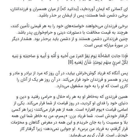
ای کسانی که ایمان آورده‌اید، [بدانید که] از میان همسران و فرزندانتان،
برخی دشمن شما هستند؛ پس از ایشان بر حذر باشید.
برخی فرزندان می‌خواهند خواسته‌های خود را به هر قیمتی تأمین کنند،
هرچند به قیمت مخالفت با دستورات دینی و حرام‌خواری پدر باشد.
چنین فرزندانی دشمن هستند و از دشمن باید برحذر بود. هشدار دیگر
در سورۀ‌ مبارکه‌ عبس است.
فَإِذا جاءَتِ الصَّاخَّة یَومَ یَفِرُّ المَرءُ مِن أَخیهِ وَ أُمِّهِ وَ أَبیهِ وَ صاحِبَتِهِ وَ بَنیهِ
لِکُلِّ امرِئٍ مِنهُم یَومَئِذٍ شَأنٌ یُغنیهِ.[8]
پس آنگاه که فریاد گوش‌خراش بیاید، در آن روز که مرد از برادر و مادر و
پدر و همسر و فرزندان خود فرار می‌کند. در آن روز هر یک از آنان را
کاری است که او را به خود مشغول می‌دارد.
همین فرزندی که به‌خاطر او به هر راه حلال و حرامی رفتید و دین و
دنیای خود را فدای او کردید، در روز قیامت از شما فرار می‌کند. یکی از
اسامی قیامت «یوم الفرار» است. همه از هم فرار می‌کنند؛ زیرا هر کسی
گرفتار خودش است. شما فریاد بزن: «پسرم، من به خاطر شما این همه
بلا و مصیبت را به جان خریدم و این همه در معرض گناهان و محرّمات
قرار گرفتم، به فریاد من برس». او جوابی نمی‌دهد؛ زیرا گرفتار کار
خودش است. قرآن کریم می‌فرماید: