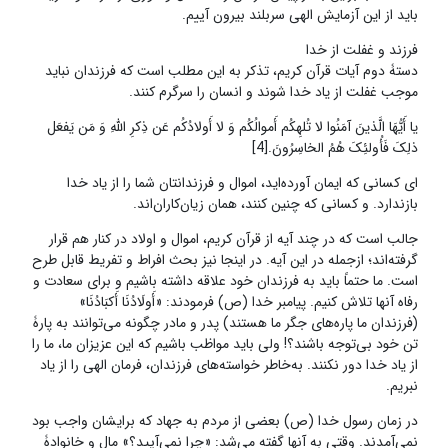
باید از این آزمایش الهی سربلند بیرون آییم.
فرزند و غفلت از خدا
دستۀ دوم آیات قرآن کریم، تذکر به این مطلب است که فرزندان نباید
موجب غفلت از یاد خدا شوند و انسان را سرگرم کنند.
یا أَیُّهَا الَّذینَ آمَنُوا لا تُلهِکُم أَموالُکُم وَ لا أَولادُکُم عَن ذِکرِ اللَّهِ وَ مَن یَفعَل
ذلِکَ فَأُولئِکَ هُمُ الخاسِرُونَ.[4]
ای کسانی که ایمان آورده‌اید، اموال و فرزندانتان شما را از یاد خدا
بازندارد. و کسانی که چنین کنند، همان زیان‌کاران‌اند.
جالب است که در چند آیه از قرآن کریم، اموال و اولاد در کنار هم قرار
گرفته‌اند؛ ازجمله در این آیه. در اینجا نیز بحث افراط و تفریط قابل طرح
است. ما حتماً باید به فرزندان خود علاقه داشته باشیم و برای سعادت و
رفاه آنها تلاش کنیم. پیامبر خدا (ص) فرمودند: «أَولَادُنَا أَکبَادُنَا»
(فرزندان ما پاره‌های جگر ما هستند) پدر و مادر چگونه می‌توانند به پارۀ
تن خود بی‌توجه باشند؟! ولی باید مواظب باشیم که این عزیزان ما، ما را
از یاد خدا دور نکنند. به‌خاطر خواسته‌های فرزندان، فرمان الهی را از یاد
نبریم.
در زمان رسول خدا (ص) بعضی از مردم به جهاد که برایشان واجب بود
نمی‌آمدند. وقتی به آنها گفته می‌شد: «چرا نمی‌آیید؟» مال و خانوادۀ