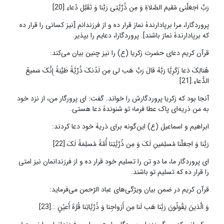
رَبِّ اجعَلْنی مُقیمَ الصَّلاةِ وَ مِن ذُرِّیَّتی رَبَّنا وَ تَقَبَّل دُعاءِ.[20]
پروردگارا، مرا برپادارندۀ نماز قرار ده و از فرزندانم [نیز کسانی را قرار ده
که برپادارندۀ نماز باشند]. پروردگارا، دعایم را بپذیر.
قرآن کریم دعای حضرت زکریا (ع) را نیز چنین بیان می‌کند:
هُنالِکَ دَعا زَکَرِیَّا رَبَّهُ قالَ رَبِّ هَب لی‏ مِن لَدُنکَ ذُرِّیَّةً طَیِّبَةً إِنَّکَ سَمیعُ
الدُّعاءِ.[21]
آنجا بود که زکریا پروردگارش را خواند. گفت: ای پرورگار من، از نزد خود
به من ذریه‌ای پاک عطا فرما؛ تو شنوندۀ دعا هستی.
ابراهیم و اسماعیل (ع) این‌گونه برای ذریۀ خود دعا کردند:
رَبَّنا وَ اجعَلْنا مُسلِمَینِ لَکَ وَ مِن ذُرِّیَّتِنا أُمَّةً مُسلِمَةً لَکَ.[22]
ای پروردگار ما، ما دو تن را تسلیم خود قرار ده و از فرزندانمان نیز امتی
را قرار ده که تسلیم تو باشند.
قرآن کریم در ضمن بیان ویژگی‌های عباد الرّحمن می‌فرماید:
وَ الَّذینَ یَقُولُونَ رَبَّنا هَب لَنا مِن أَزواجِنا وَ ذُرِّیَّاتِنا قُرَّةَ أَعیُنٍ …[23]