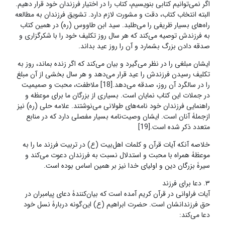
اگر نمی‌توانیم کتابی بنویسیم، کتاب را در اختیار فرزندان خود قرار دهیم.
البته انتخاب کتاب، دقت و مشورت لازم دارد. تشویق فرزندان به مطالعه
راه‌های بسیار ظریفی را می‌طلبد. سید ابن طاووس (ره) در همین کتاب
به فرزندش توصیه می‌کند که هر سال روز تکلیف خود را با شکرگزاری و
صدقه دادن بزرگ بشمارد و آن را روز عید بداند.
ایشان مبلغی را در نظر می‌گیرد و بیان می‌کند که اگر زنده بماند، روز به
تکلیف رسیدن فرزندش را عید قرار می‌دهد و هر سال بخشی از آن مبلغ
را در سالگرد آن روز، صدقه می‌دهد.[18] ملاطفت، محبت و صمیمیت
در جملات این کتاب نمایان است. بسیاری از بزرگان ما برای موعظه و
راهنمایی فرزندان خود نامه‌های طولانی می‌نوشتند. علامه حلی (ره) نیز
ازجملۀ آنان است. ایشان وصیت‌نامه بسیار مفصلی دارد که در منابع
متعدد ذکر شده است.[19]
خلاصه آنکه آیات قرآن و کلمات اهل‌بیت (ع) در تربیت فرزند ما را به
موعظۀ همراه با محبت و استدلال نسبت به فرزندان دعوت می‌کند و
سیرۀ بزرگان دین و اولیای خدا نیز بر همین اساس بوده است.
٣. دعا برای فرزند­
آیات فراوانی در قرآن کریم آمده است که بیان‌کنندۀ دعای پیامبران در
حق فرزندانشان است. حضرت ابراهیم (ع) این‌گونه دربارۀ نسل خود
دعا می‌کند: