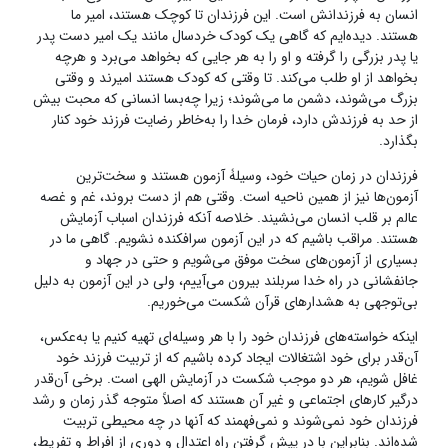
انسان به فرزندانش است. این فرزندان تا کوچک هستند، امیر ما
هستند. دیده‌ایم که گاهی یک کودک خردسال مانند یک امیر دست پدر
یا پدر بزرگی را گرفته و او را به هر جایی که بخواهد می‌برد و هرچه
بخواهد از او طلب می‌کند. تا وقتی که کودک هستند امیرند و وقتی
بزرگ می‌شوند، دشمن ما می‌شوند؛ زیرا چه‌بسا انسانی که محبت‌ بیش
از حد به فرزندش دارد، فرمان خدا را به‌خاطر رضایت فرزند خود کنار
بگذارد.
فرزندان در زمان حیات خود، وسیلۀ‌ آزمون هستند و سخت‌ترین
آزمون‌ها نیز از همین ناحیه است. وقتی هم از دست بروند، غم و غصه
عالم بر قلب انسان می‌نشیند. خلاصه آنکه فرزندان اسباب آزمایش
هستند. مراقب باشیم که در این آزمون سرافکنده نشویم. گاهی ما در
بسیاری از آزمون‌های سخت موفق می‌شویم و حتی در جهاد و
جانفشانی در راه خدا سربلند بیرون می‌آییم، ولی در این آزمون به دلیل
بی‌توجهی به هشدارهای قرآن شکست می‌خوریم.
اینکه خواسته‌های فرزندان خود را با هر وسیله‌ای تهیه کنیم یا به‌عکس،
آن‌قدر برای خود اشتغالات ایجاد کرده باشیم که از تربیت فرزند خود
غافل شویم، هر دو موجب شکست در آزمایش الهی است. برخی آن‌قدر
درگیر کارهای اجتماعی و غیر آن هستند که اصلاً متوجه گذر زمان و رشد
فرزندان خود نمی‌شوند و نمی‌فهمند که آنها در چه محیطی تربیت
شده‌اند. بنابراین با در پیش گرفتن راه اعتدال و دوری از افراط و تفریط،