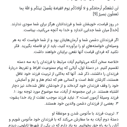
لَن تَنفَعَکُم أَرحامُکُم وَ لا أَوْلادُکُم یَومَ القِیامَةِ یَفْصِلُ بَینَکُم وَ اللَّهُ بِما
تَعمَلُونَ بَصیرٌ.[9]
در روز قیامت، خویشان شما و فرزندانتان هرگز برای شما سودی ندارند.
[خدا] میان شما جدایی اندازد و خدا به آنچه می‌کنید، بیناست.
اگر فرزندتان دشمن شما و آرمان‌هایتان بود و از شما خواست که به هر
وسیله‌ای خواسته‌های او را برآورده کنید، باید از او فاصله بگیرید. فکر
نکنید که فردای قیامت آنها نفعی برایتان خواهند داشت.
خلاصه سخن آنکه می‌توانیم آیات مرتبط با فرزندان را به سه دسته
تقسیم کنیم. در دستۀ‌ اول، آیاتی که پیام ممنوعیت افراط و تفریط دربارۀ‌
فرزندان را داشتند، ذکر شد. آنها که به‌کلی از تربیت فرزند خود غافل
هستند، کارشان غلط است و کسانی هم که تمام همّ و غمّ و آسایش
خود را وقف فرزندان خود کرده‌اند و از خودشان غافل شده‌اند نیز دچار
اشتباه هستند. در این مجموعه از آیات، سه موضوع مورد توجه بود: ١.
فرزند وسیلۀ‌ آزمون است؛ ٢. نباید فرزند موجب غفلت از یاد خدا بشود؛
٣. بعضی از فرزندان دشمن والدین خود هستند.
٢. تربیت فرزند با مأنوس شدن و موعظۀ او
دستۀ‌ دومِ آیات به ما سفارش می‌کند که با فرزندان خود مأنوس شویم و
آنان را به راه حق بخوانیم. به یاد دارم که در یکی از شهرها تابلویی دیدم