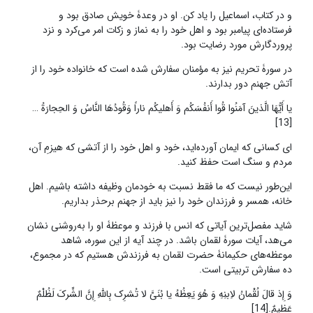
و در کتاب، اسماعیل را یاد کن. او در وعدۀ خویش صادق بود و
فرستاده‌ای پیامبر بود و اهل خود را به نماز و زکات امر می‌کرد و نزد
پروردگارش مورد رضایت بود.
در سورۀ تحریم نیز به مؤمنان سفارش شده است که خانواده خود را از
آتش جهنم دور بدارند.
یا أَیُّهَا الَّذینَ آمَنُوا قُوا أَنفُسَکُم وَ أَهلیکُم ناراً وَقُودُهَا النَّاسُ وَ الحِجارَةُ …
[13]
ای کسانی که ایمان آورده‌اید، خود و اهل خود را از آتشی که هیزمِ آن،
مردم و سنگ است حفظ کنید.
این‌طور نیست که ما فقط نسبت به خودمان وظیفه داشته باشیم. اهل
خانه، همسر و فرزندان خود را نیز باید از جهنم برحذر بداریم.
شاید مفصل‌ترین آیاتی که انس با فرزند و موعظۀ او را به‌روشنی نشان
می‌هد، آیات سورۀ لقمان باشد. در چند آیه از این سوره، شاهد
موعظه‌های حکیمانۀ حضرت لقمان به فرزندش هستیم که در مجموع،
ده سفارش تربیتی است.
وَ إِذ قالَ لُقْمانُ لاِبنِهِ وَ هُوَ یَعِظُهُ یا بُنَیَّ لا تُشرِک بِاللَّهِ إِنَّ الشِّرکَ لَظُلْمٌ
عَظیمٌ.[14]