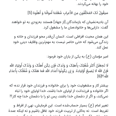
خود را بهانه می‌کردند.
سَیَقُولُ لَکَ المُخَلَّفُونَ مِنَ الأَعرابِ شَغَلَتنا أَموالُنا وَ أَهلُونا.[5]
آن بادیه‌نشینان که بازماندگان [از جهاد] هستند به‌زودی به تو خواهند
گفت: دارایی‌ها و خانواده‌مان ما را مشغول کرد.
این همان محبت افراطی است. انسان آن‌قدر محو فرزندان و خانه و
زندگی می‌شود که حتی حاضر نیست به مهم‌ترین وظایف دینی خود
عمل کند.
امیر مؤمنان (ع) به یکی از یاران خود فرمود:
لَا تَجعَلَنَّ أَکثَرَ شُغُلِکَ بِأَهلِکَ وَ وَلَدِکَ فَإِن یَکُن أَهلُکَ وَ وَلَدُکَ أَولِیَاءَ اللَّهِ
فَإِنَّ اللَّهَ لَا یُضِیعُ أَوْلِیَاءَهُ. وَ إِن یَکُونُوا أَعدَاءَ اللَّهِ فَمَا هَمُّکَ وَ شُغُلُکَ بِأَعدَاءِ
اللَّه‏؟![6]
بیشتر کار و مشغولیت خود را برای خانواده و فرزندان خود قرار نده؛ که
اگر خانواده و فرزندانت از اولیای خدا باشند، خدا اولیای خود را تباه
نمی‌کند، و اگر از دشمنان خدا باشند، پس تو را با دشمنان خدا چه کار؟!
تعبیر امام (ع) بسیار حساب‌شده است. این فرمایش، نهی از افراط و
تفریط است. نه به‌کلی از تربیت فرزند خود غافل باشیم و نه اینکه عمدۀ