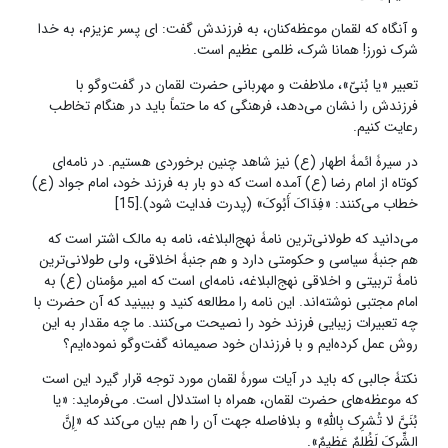
و آنگاه که لقمان موعظه‌کنان، به فرزندش گفت: ای پسر عزیزم، به خدا
شرک نورز! همانا شرک، ظلمی عظیم است.
تعبیر «یا بُنیّ»، ملاطفت و مهربانی حضرت لقمان در گفت‌وگو با
فرزندش را نشان می‌دهد، فرهنگی که ما حتماً باید در هنگام تخاطب
رعایت کنیم.
در سیرۀ ائمۀ اطهار (ع) نیز شاهد چنین برخوردی هستیم. در نامه‌ای
کوتاه از امام رضا (ع) آمده است که دو بار به فرزند خود، امام جواد (ع)
خطاب می‌کنند: «فِدَاکَ أَبُوکَ» (پدرت فدایت شود).[15]
می‌دانید که طولانی‌ترین نامۀ نهج‌البلاغه، نامه به مالک اشتر است که
هم جنبۀ‌ سیاسی و حکومتی دارد و هم جنبۀ اخلاقی، ولی طولانی‌ترین
نامۀ تربیتی و اخلاقی نهج‌البلاغه، نامه‌ای است که امیر مؤمنان (ع) به
امام مجتبی نوشته‌اند. این نامه را مطالعه کنید و ببینید که آن حضرت با
چه تعبیرات زیبایی فرزند خود را نصیحت می‌کنند. ما چه مقدار به این
روش عمل کرده‌ایم و با فرزندان خود صمیمانه گفت‌وگو نموده‌ایم؟
نکتۀ‌ جالبی که باید در آیات سورۀ لقمان مورد توجه قرار گیرد این است
که موعظه‌های حضرت لقمان، همراه با استدلال است. می‌فرماید: «یا
بُنَیَّ لا تُشرِک بِاللَّهِ» و بلافاصله جهت آن را هم بیان می‌کند که «إِنَّ
الشِّرکَ لَظُلمٌ عَظیمٌ».