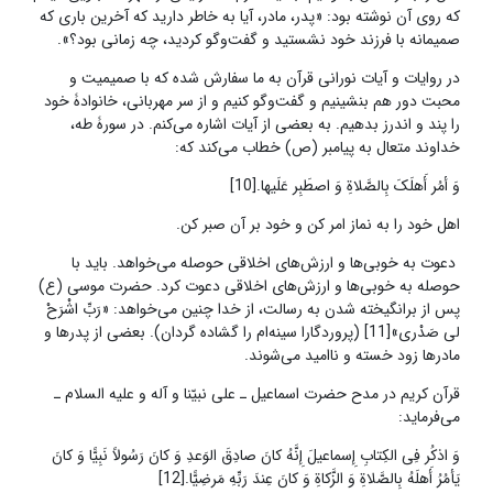
که روی آن نوشته بود: «پدر، مادر، آیا به خاطر دارید که آخرین باری که
صمیمانه با فرزند خود نشستید و گفت‌وگو کردید، چه زمانی بود؟».
در روایات و آیات نورانی قرآن به ما سفارش شده که با صمیمیت و
محبت دور هم بنشینیم و گفت‌وگو کنیم و از سر مهربانی، خانوادۀ خود
را پند و اندرز بدهیم. به بعضی از آیات اشاره می‌کنم. در سورۀ‌ طه،
خداوند متعال به پیامبر (ص) خطاب می‌کند که:
وَ أمُر أَهلَکَ بِالصَّلاةِ وَ اصطَبِر عَلَیها.[10]
اهل خود را به نماز امر کن و خود بر آن صبر کن.
دعوت به خوبی‌ها و ارزش‌های اخلاقی حوصله می‌خواهد. باید با
حوصله به خوبی‌ها و ارزش‌های اخلاقی دعوت کرد. حضرت موسی (ع)
پس از برانگیخته شدن به رسالت، از خدا چنین می‌خواهد: «رَبِّ اشْرَحْ
لی‏ صَدْری»[11] (پروردگارا سینه‌ام را گشاده گردان). بعضی از پدرها و
مادرها زود خسته و ناامید می‌شوند.
قرآن کریم در مدح حضرت اسماعیل ـ علی نبیّنا و آله و علیه السلام ـ
می‌فرماید:
وَ اذکُر فِی الکِتابِ إِسماعیلَ إِنَّهُ کانَ صادِقَ الوَعدِ وَ کانَ رَسُولاً نَبِیًّا وَ کانَ
یَأمُرُ أَهلَهُ بِالصَّلاةِ وَ الزَّکاةِ وَ کانَ عِندَ رَبِّهِ مَرضِیًّا.[12]