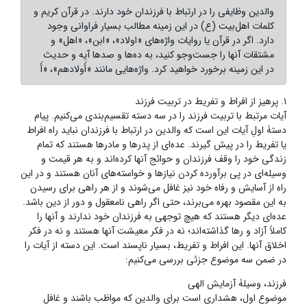
والدین وظایفی را در ارتباط با فرزندان خود دارند. در قرآن کریم و
کلمات اهل‌بیت (ع) در این زمینه مطالب بسیار فراوانی وجود
دارد. اگر در قرآن یا روایات واژه‌های «اولاد»، «ابن»، «اهل» و
مشتقات آنها را جست‌وجو کنید، به ده‌ها و صدها آیه و حدیث
در این زمینه برخورد خواهید کرد. واژه‌هایی مانند «أَولادهم»، «أَ
١. پرهیز از افراط و تفریط در تربیت فرزند
آیات مرتبط با تربیت فرزند را در سه دسته تقسیم‌بندی می‌کنیم. پیام
دستۀ اولِ آیات این است که والدین در ارتباط با فرزندان نباید راه افراط
یا تفریط را در پیش گیرند. عده‌ای از پدرها و مادرها هستند که تمام
زندگی خود را وقف فرزندان و حوائج آنها کرده‌اند و به هر قیمت و
وسیله‌ای در پی برآورده کردن نیازها و خواسته‌های آنان هستند و در این
راه از آسایش و رفاه خود نیز غافل می‌شوند و از هر راهی برای رسیدن
به این مقصود بهره می‌برند، حتی اگر راهی نامعقول و دور از دین باشد.
عده‌ای دیگر هستند که هیچ توجهی به فرزندان خود ندارند و آنها را
کاملاً آزاد و رها گذاشته‌اند؛ نه در فکر معیشت آنها هستند و نه در فکر
اخلاق آنها. این افراط و تفریط، بسیار ناپسند است. این دسته‌ از آیات را
در ضمن سه موضوع جزئی بررسی می‌کنیم:
فرزند، وسیلۀ آزمایش الهی
موضوع اول، هشداری است برای والدین که مواظب باشند و غافل