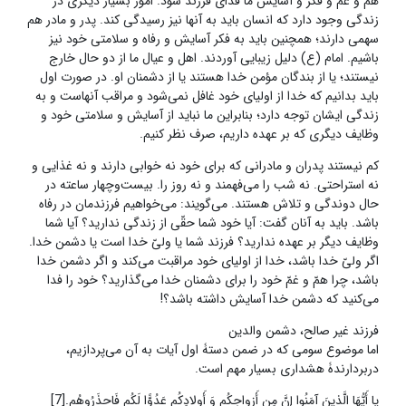
همّ و غمّ و فکر و آسایش ما فدای فرزند شود. امور بسیار دیگری در
زندگی وجود دارد که انسان باید به آنها نیز رسیدگی کند. پدر و مادر هم
سهمی دارند؛ همچنین باید به فکر آسایش و رفاه و سلامتی خود نیز
باشیم. امام (ع) دلیل زیبایی آوردند. اهل و عیال ما از دو حال خارج
نیستند؛ یا از بندگان مؤمن خدا هستند یا از دشمنان او. در صورت اول
باید بدانیم که خدا از اولیای خود غافل نمی‌شود و مراقب آنهاست و به
زندگی ایشان توجه دارد؛ بنابراین ما نباید از آسایش و سلامتی خود و
وظایف دیگری که بر عهده داریم، صرف‌ نظر کنیم.
کم نیستند پدران و مادرانی که برای خود نه خوابی دارند و نه غذایی و
نه استراحتی. نه شب را می‌فهمند و نه روز را. بیست‌وچهار ساعته در
حال دوندگی و تلاش هستند. می‌گویند: می‌خواهیم فرزندمان در رفاه
باشد. باید به آنان گفت: آیا خود شما حقّی از زندگی ندارید؟ آیا شما
وظایف دیگر بر عهده ندارید؟ فرزند شما یا ولیّ خدا است یا دشمن خدا.
اگر ولیّ خدا باشد، خدا از اولیای خود مراقبت می‌کند و اگر دشمن خدا
باشد، چرا همّ و غمّ خود را برای دشمنان خدا می‌گذارید؟ خود را فدا
می‌کنید که دشمن خدا آسایش داشته باشد؟!
فرزند غیر صالح، دشمن والدین
اما موضوع سومی که در ضمن دستۀ اول آیات به آن می‌پردازیم،
دربردارندۀ هشداری بسیار مهم است.
یا أَیُّهَا الَّذینَ آمَنُوا إِنَّ مِن أَزواجِکُم وَ أَولادِکُم عَدُوًّا لَکُم فَاحذَرُوهُم.[7]