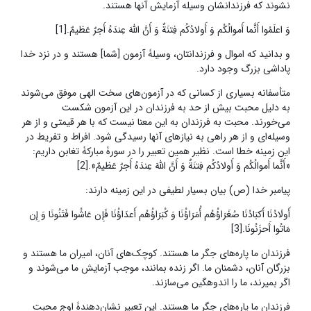
نشوند که فرزندانشان وسیله‌ آزمایش آنها هستند.
وَ اعلَمُوا أَنَّما أَموالُکُم وَ أَولادُکُم فِتنَةٌ وَ أَنَّ اللَّهَ عِندَهُ أَجرٌ عَظیمٌ.[1]
و بدانید که اموال و فرزندانتان، وسیلۀ آزمون [شما] هستند و در نزد خدا
پاداشی بزرگ وجود دارد.
متأسفانه بسیاری از کسانی که در آزمون‌های سخت الهی موفق می‌شوند
به دلیل محبت بیش از حد به فرزندان در این آزمون شکست
می‌خورند. محبت به فرزندان به این معنا نیست که با هر قیمتی و از هر
وسیله‌ای و از هر راهی به نیازهای آنها رسیدگی شود. افراط و تفریط در
این زمینه خطا است. نظیر همین تعبیر را در سورۀ‌ مبارکۀ‌ تغابن داریم:
«أَنَّما أَموالُکُم وَ أَولادُکُم فِتنَةٌ وَ أَنَّ اللَّهَ عِندَهُ أَجرٌ عَظیمٌ».[2]
پیامبر خدا (ص) بیان بسیار لطیفی در این زمینه دارند:
أَولَادُنَا أَکبَادُنَا صُغَرَاؤُهُم أُمَرَاؤُنَا وَ کُبَرَاؤُهُم أَعدَاؤُنَا فَإِن عَاشُوا فَتَنُونَا وَ إِن
مَاتُوا أَحزَنُونَا.[3]
فرزندان ما پاره‌های جگر ما هستند. کوچک‌های آنان، امیران ما هستند و
بزرگان آنان، دشمنان ما. اگر زنده بمانند، موجب آزمایش ما می‌شوند و
اگر بمیرند، ما را اندوهگین می‌سازند.
فرزندان ما پاره‌های جگر ما هستند. این تعبیر نشان‌دهندۀ اوج محبت