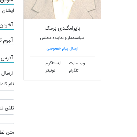
ایشان ه
آخرین
بایرامگلدی برمک
سیاستمدار و نماینده مجلس
آلبوم ت
ارسال پیام خصوصی
آدرس /
وب سایت
اینستاگرام
تلگرام
توئیتر
ارسال 
نام کام
تلفن ت
متن نظر