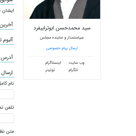
ایشان ه
آخرین
سید محمدحسن ابوترابیفرد
سیاستمدار و نماینده مجلس
آلبوم ت
ارسال پیام خصوصی
آدرس /
وب سایت
اینستاگرام
تلگرام
توئیتر
ارسال 
نام کام
تلفن ت
متن نظر