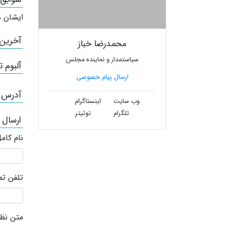
ایشان ه
آخرین
محمدرضا خباز
سیاستمدار و نماینده مجلس
آلبوم ت
ارسال پیام خصوصی
آدرس /
وب سایت
اینستاگرام
تلگرام
توئیتر
ارسال 
نام کام
تلفن ت
متن نظر