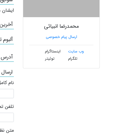
ایشان ه
آخرین
محمدرضا انبیائی
ارسال پیام خصوصی
آلبوم ت
وب سایت
اینستاگرام
آدرس /
تلگرام
توئیتر
ارسال 
نام کام
تلفن ت
متن نظر