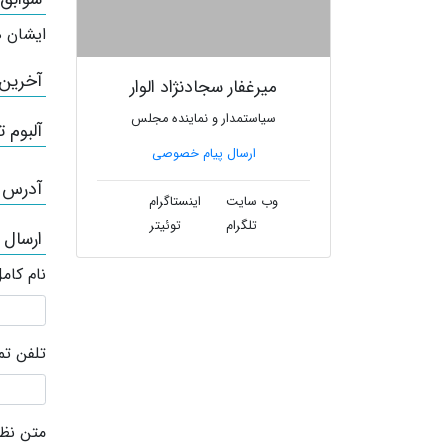
ایشان ه
آخرین
میرغفار سجادنژاد الوار
سیاستمدار و نماینده مجلس
آلبوم ت
ارسال پیام خصوصی
آدرس /
وب سایت
اینستاگرام
تلگرام
توئیتر
ارسال 
نام کام
تلفن ت
متن نظر