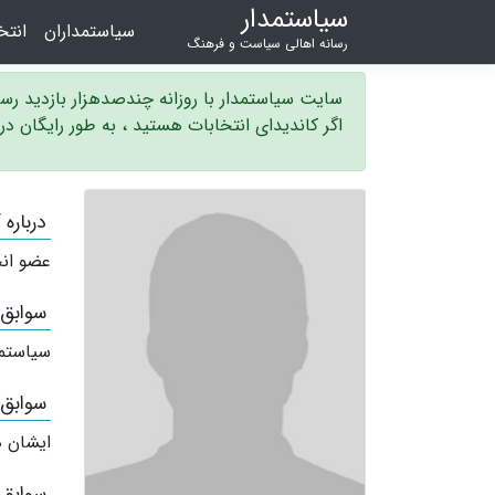
سیاستمدار
سیاستمداران
انت
رسانه اهالی سیاست و فرهنگ
سایت سیاستمدار با روزانه چندصدهزار بازدید ر
اگر کاندیدای انتخابات هستید ، به طور رایگان د
درباره
عضو انجمن irantk کارشناس مشاوره،سلامت، پیشگیری 
سوابق
سیاستم
سوابق
ایشان ه
سوابق 