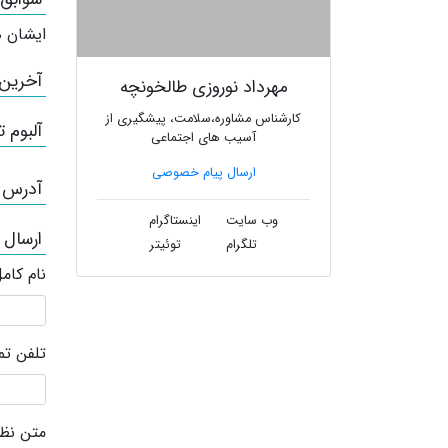
ایشان ه
آخرین
مهرداد نوروزی طالخونچه
کارشناس مشاوره،سلامت، پیشگیری از
آلبوم ت
آسیب های اجتماعی
ارسال پیام خصوصی
آدرس /
وب سایت
اینستاگرام
ارسال 
تلگرام
توئیتر
نام کام
تلفن ت
متن نظر