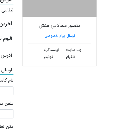
نظامی 
آخرین
منصور سعادتی منش
ارسال پیام خصوصی
آلبوم ت
وب سایت
اینستاگرام
آدرس /
تلگرام
توئیتر
ارسال
نام کام
تلفن ت
متن نظر