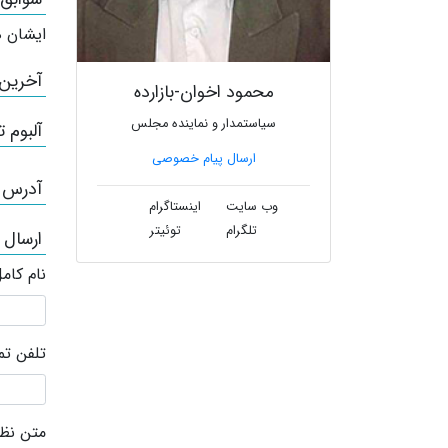
ایشان ه
آخرین
محمود اخوان-بازارده
سیاستمدار و نماینده مجلس
آلبوم ت
ارسال پیام خصوصی
آدرس /
وب سایت
اینستاگرام
تلگرام
توئیتر
ارسال 
نام کام
تلفن ت
متن نظر