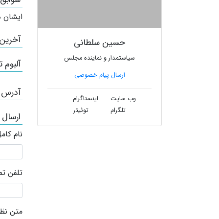
ایشان ه
آخرین
حسین سلطانی
سیاستمدار و نماینده مجلس
آلبوم ت
ارسال پیام خصوصی
آدرس /
وب سایت
اینستاگرام
تلگرام
توئیتر
ارسال
نام کام
تلفن ت
متن نظر