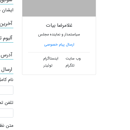
ایشان ه
آخرین
غلامرضا بیات
سیاستمدار و نماینده مجلس
آلبوم ت
ارسال پیام خصوصی
آدرس /
وب سایت
اینستاگرام
تلگرام
توئیتر
ارسال 
نام کام
تلفن ت
متن نظر