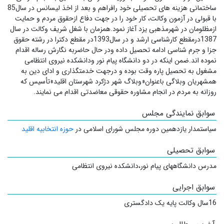
ساختمانی هزینه های تحصیلی خود رافراهم و بعد از اخذ لیسانس در سال85
با قبولی در آزمون وکالت، کار خود را در جهت دفاع ازحقوق مردم و حمایت
ازمظلومان در شهرمذهبی یزد آغاز نمود.همزمان با شغل شریف وکالت در سال
1387درمقطع کارشناسی ارشد و در سال1393در مقطع دکترا در رشته حقوق
جزا و جرم شناسی ادامه تحصیل داده ودر حال حاضربه نگارش رساله اقدام
نموده اند.ضمن اینکه در دو دانشگاه پیام نور ودانشکده نیروی انتظامی
مشغول به تحصیل پاره وقت بوده و درجهت خدمتگذاری و ادای دین به
همشهریان وبلاگی باعنوان«وبلاگ شهر دژکرد شهرستان اقلید»تأسیس که
روزانه به مردم در انجام مشاوره حقوقی معاضدتی اقدام می نمایند.
سوابق نمایندگی مجلس
سیاستمدار
یازدهمین دوره مجلس شورای اسلامی در
حوزه انتخابیه اقلید
سوابق تحصیلی
مدرس دانشگاههای پیام نور،دانشکده نیروی انتظامی
سوابق اجرایی
16سال وکالت پایه یک دادگستری