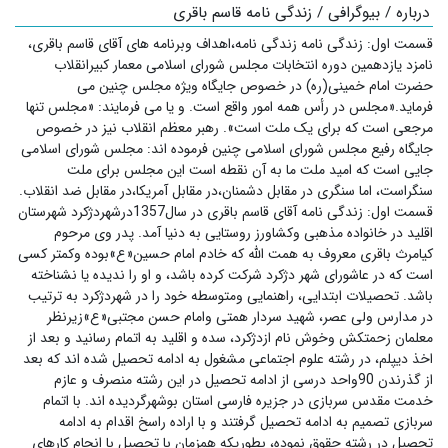
درباره / بیوگرافی / زندگی نامه قاسم باقری
قسمت اول: زندگی نامه زندگی نامه،اهداف وبرنامه های آقای قاسم باقری،
نامزد یازدهمین دوره انتخابات مجلس شورای اسلامی معمار کبیرانقلاب
حضرت امام خمینی(ره) در خصوص جایگاه ویژه مجلس چنین می
فرماید.«مجلس در رأس همه امور واقع است. و یا می فرمایند: «مجلس تنها
مرجعی است که برای یک ملت است». رهبر معظم انقلاب نیز در خصوص
جایگاه رفیع مجلس شورای اسلامی چنین فرموده اند: مجلس شورای اسلامی
جایی است که امید ملت ما به آن نقطه است این مجلس برای ملت
سنگراست، اما سنگری در مقابل دشمنان،در مقابل آمریکا،‌در مقابل ضد انقلاب.
قسمت اول: زندگی نامه آقای قاسم باقری در سال1357درشهردژکرد شهرستان
اقلید در خانواده مذهبی وکشاورز روستایی به دنیا آمد. پدر وی مرحوم
کیامرث باقری معروف به همت الله که خادم امام حسین«ع»بوده وکمتر کسی
است که در عاشورای شهر دژکرد شرکت کرده باشد، و او را ندیده یا نشناخته
باشد. تحصیلات ابتدایی، راهنمایی ومتوسطه خود را در شهردژکرد به ترتیب
در مدارس ولی عصر، شهید سردار همتی وامام حسن مجتبی«ع»زیرنظر
معلمان زحمتکش وخوش نام ازدژکرد، سده و اقلید به اتمام رسانید و بعد از
اخذ دیپلم، در رشته علوم اجتماعی مشغول به ادامه تحصیل شده اند که بعد
از گذرندن 90واحد درسی از ادامه تحصیل در این رشته منصرف و عازم
خدمت مقدس سربازی در جزیره فارسی استان بوشهرگردیده اند. با اتمام
سربازی تصمیم به ادامه تحصیل گرفتند و با اراده راسخ اقدام به ادامه
تحصیل در رشته حقوق نموده، بطوریکه همزمان با تحصیل با انجام کارهای