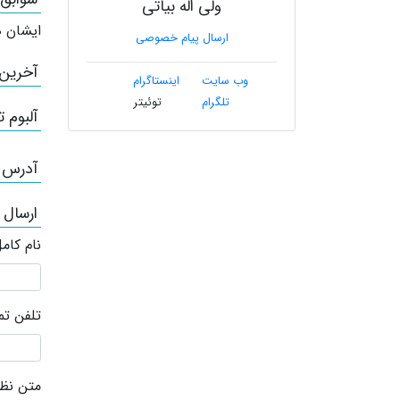
ولی اله بیاتی
ایشان ه
ارسال پیام خصوصی
آخرین
وب سایت
اینستاگرام
تلگرام
توئیتر
آلبوم ت
آدرس /
ارسال 
نام کام
تلفن ت
متن نظر