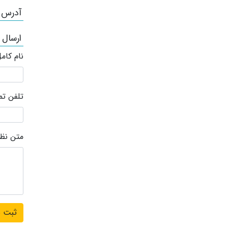
آدرس /
ارسال
نام کام
تلفن ت
متن نظر