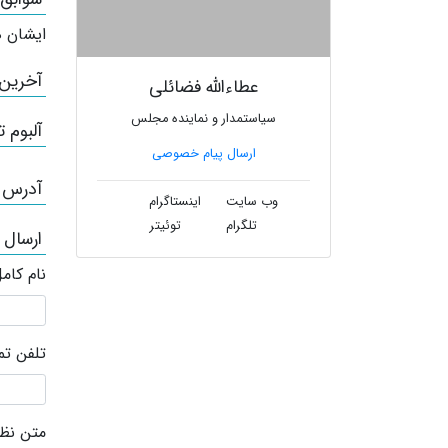
ایشان ه
آخرین
عطاءالله فضائلی
سیاستمدار و نماینده مجلس
آلبوم ت
ارسال پیام خصوصی
آدرس /
وب سایت
اینستاگرام
تلگرام
توئیتر
ارسال 
نام کام
تلفن ت
متن نظر