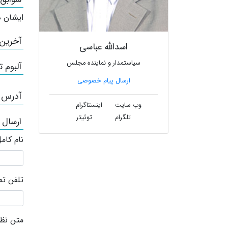
ایشان ه
آخرین
اسدالله عباسی
سیاستمدار و نماینده مجلس
آلبوم ت
ارسال پیام خصوصی
آدرس /
وب سایت
اینستاگرام
تلگرام
توئیتر
ارسال 
نام کام
تلفن ت
متن نظر