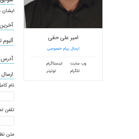
ایشان ه
آخرین
امیر علی حقی
آلبوم ت
ارسال پیام خصوصی
آدرس /
وب سایت
اینستاگرام
تلگرام
توئیتر
ارسال 
نام کام
تلفن ت
متن نظر