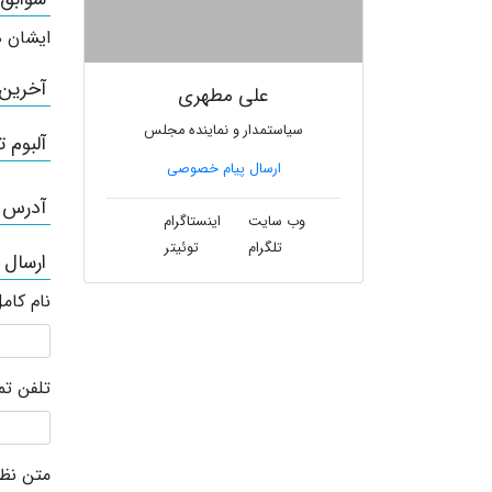
ایشان ه
آخرین
علی مطهری
سیاستمدار و نماینده مجلس
آلبوم ت
ارسال پیام خصوصی
آدرس /
وب سایت
اینستاگرام
تلگرام
توئیتر
ارسال
نام کام
تلفن ت
متن نظر