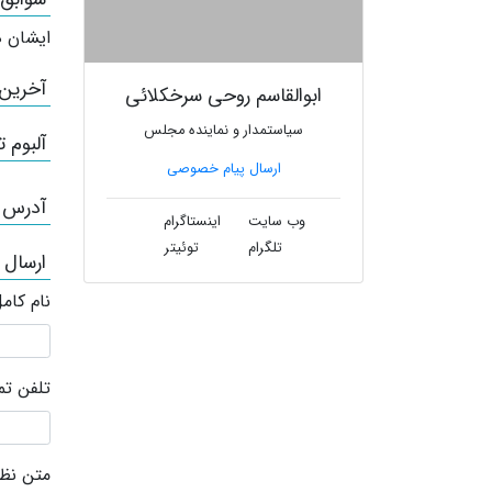
ایشان ه
آخرین
ابوالقاسم روحی سرخکلائی
سیاستمدار و نماینده مجلس
آلبوم ت
ارسال پیام خصوصی
آدرس /
وب سایت
اینستاگرام
تلگرام
توئیتر
ارسال 
نام کام
تلفن ت
متن نظر